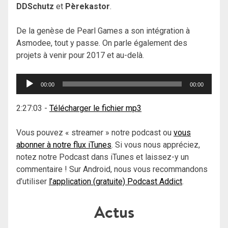
DDSchutz
et
Pèrekastor
.
De la genèse de Pearl Games a son intégration à
Asmodee, tout y passe. On parle également des
projets à venir pour 2017 et au-delà.
Lecteur
00:00
00:00
audio
2:27:03
-
Télécharger le fichier mp3
Vous pouvez « streamer » notre podcast ou
vous
abonner à notre flux iTunes
. Si vous nous appréciez,
notez notre Podcast dans iTunes et laissez-y un
commentaire ! Sur Android, nous vous recommandons
d’utiliser
l’application (gratuite) Podcast Addict
.
Actus