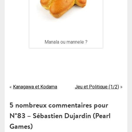
Manala ou mannele ?
Navigation
Kanagawa et Kodama
Jeu et Politique (1/2)
de
5 nombreux commentaires pour
l’article
N°83 – Sébastien Dujardin (Pearl
Games)