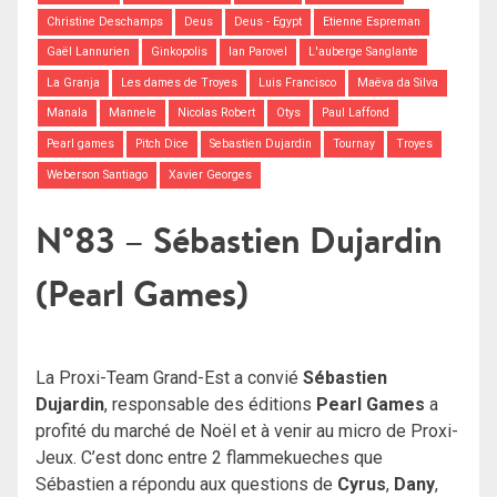
Christine Deschamps
Deus
Deus - Egypt
Etienne Espreman
Gaël Lannurien
Ginkopolis
Ian Parovel
L'auberge Sanglante
La Granja
Les dames de Troyes
Luis Francisco
Maëva da Silva
Manala
Mannele
Nicolas Robert
Otys
Paul Laffond
Pearl games
Pitch Dice
Sebastien Dujardin
Tournay
Troyes
Weberson Santiago
Xavier Georges
N°83 – Sébastien Dujardin
(Pearl Games)
La Proxi-Team Grand-Est a convié
Sébastien
Dujardin
, responsable des éditions
Pearl Games
a
profité du marché de Noël et à venir au micro de Proxi-
Jeux. C’est donc entre 2 flammekueches que
Sébastien a répondu aux questions de
Cyrus
,
Dany
,