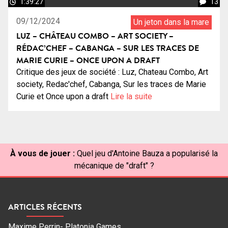
1:39:27
13
09/12/2024
Un jeton dans la mare
LUZ – CHÂTEAU COMBO – ART SOCIETY –
RÉDAC’CHEF – CABANGA – SUR LES TRACES DE
MARIE CURIE – ONCE UPON A DRAFT
Critique des jeux de société : Luz, Chateau Combo, Art
society, Redac'chef, Cabanga, Sur les traces de Marie
Curie et Once upon a draft
Lire la suite
À vous de jouer :
Quel jeu d'Antoine Bauza a popularisé la
mécanique de "draft" ?
ARTICLES RÉCENTS
Maxime Perrin- Platonia Games