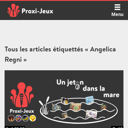
Skip
to
Menu
content
Proxi Jeux - Le podcast qui vous parle de jeux de société
Tous les articles étiquettés « Angelica
Regni »