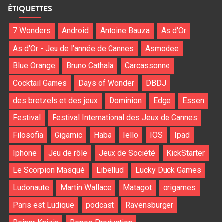
ÉTIQUETTES
7 Wonders
Android
Antoine Bauza
As d'Or
As d'Or - Jeu de l'année de Cannes
Asmodee
Blue Orange
Bruno Cathala
Carcassonne
Cocktail Games
Days of Wonder
DBDJ
des bretzels et des jeux
Dominion
Edge
Essen
Festival
Festival International des Jeux de Cannes
Filosofia
Gigamic
Haba
Iello
IOS
Ipad
Iphone
Jeu de rôle
Jeux de Société
KickStarter
Le Scorpion Masqué
Libellud
Lucky Duck Games
Ludonaute
Martin Wallace
Matagot
origames
Paris est Ludique
podcast
Ravensburger