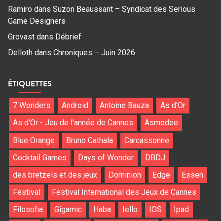
Ramiro
dans
Suzon Beaussant – Syndicat des Serious
Game Designers
Grovast
dans
Débrief
Delloth
dans
Chroniques – Juin 2026
ÉTIQUETTES
7 Wonders
Android
Antoine Bauza
As d'Or
As d'Or - Jeu de l'année de Cannes
Asmodee
Blue Orange
Bruno Cathala
Carcassonne
Cocktail Games
Days of Wonder
DBDJ
des bretzels et des jeux
Dominion
Edge
Essen
Festival
Festival International des Jeux de Cannes
Filosofia
Gigamic
Haba
Iello
IOS
Ipad