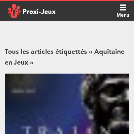
Skip
to
Menu
content
Proxi Jeux - Le podcast qui vous parle de jeux de société
Tous les articles étiquettés « Aquitaine
en Jeux »