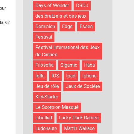
Days of Wonder
DBDJ
our
des bretzels et des jeux
laisir
Dominion
Edge
Essen
Festival
Festival International des Jeux
de Cannes
Filosofia
Gigamic
Haba
Iello
IOS
Ipad
Iphone
Jeu de rôle
Jeux de Société
KickStarter
Le Scorpion Masqué
Libellud
Lucky Duck Games
Ludonaute
Martin Wallace