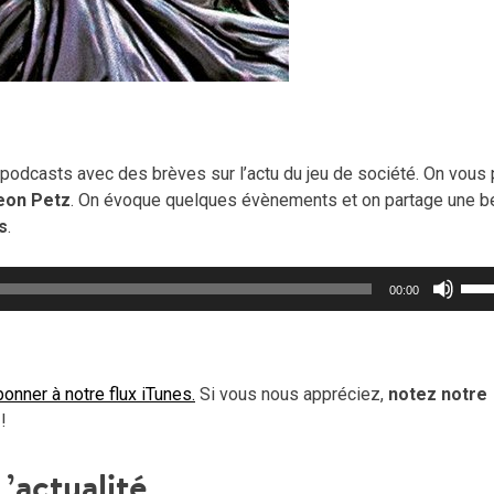
podcasts avec des brèves sur l’actu du jeu de société. On vous 
eon Petz
. On évoque quelques évènements et on partage une be
s
.
Util
00:00
les
flèc
haut
pou
onner à notre flux iTunes.
Si vous nous appréciez,
notez notre
aug
!
ou
dimi
L’actualité
le