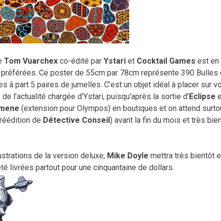
de
Tom Vuarchex
co-édité par
Ystari
et
Cocktail Games
est en
ues préférées. Ce poster de 55cm par 78cm représente 390 Bulles
s à part 5 paires de jumelles. C’est un objet idéal à placer sur v
 de l’actualité chargée d’Ystari, puisqu’après la sortie d’
Eclipse
e
umene
(extension pour Olympos) en boutiques et on attend surto
 réédition de
Détective Conseil
) avant la fin du mois et très bie
llustrations de la version deluxe,
Mike Doyle
mettra très bientôt 
té livrées partout pour une cinquantaine de dollars.