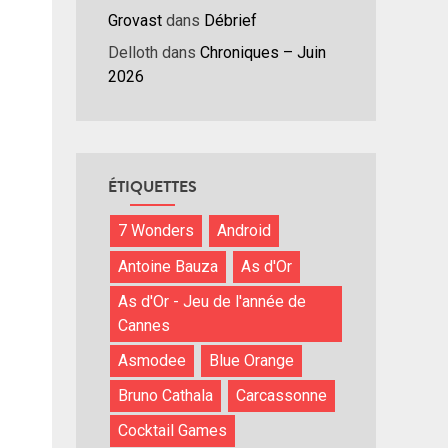
Grovast
dans
Débrief
ume.
Delloth
dans
Chroniques – Juin
2026
ÉTIQUETTES
7 Wonders
Android
Antoine Bauza
As d'Or
As d'Or - Jeu de l'année de
Cannes
Asmodee
Blue Orange
Bruno Cathala
Carcassonne
Cocktail Games