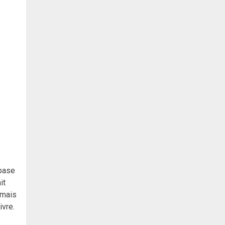
 base
it
 mais
ivre.