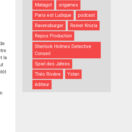
Matagot
origames
Paris est Ludique
podcast
Ravensburger
Reiner Knizia
Repos Production
 de
Sherlock Holmes Detective
otre
Conseil
t la
Spiel des Jahres
ut
ntôt
Théo Rivière
Ystari
éditeur
en