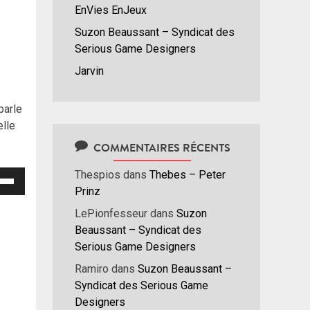
EnVies EnJeux
Suzon Beaussant – Syndicat des
Serious Game Designers
Jarvin
parle
lle
COMMENTAIRES RÉCENTS
Thespios
dans
Thebes – Peter
isez
Prinz
hes
LePionfesseur
dans
Suzon
/bas
Beaussant – Syndicat des
r
Serious Game Designers
menter
Ramiro
dans
Suzon Beaussant –
Syndicat des Serious Game
nuer
Designers