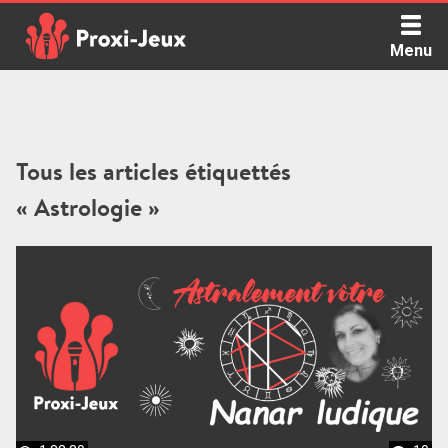
Skip
to
Menu
content
Proxi Jeux - Le podcast qui vous parle de jeux de société
Tous les articles étiquettés
« Astrologie »