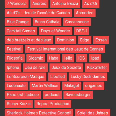
7 Wonders
Android
Antoine Bauza
As d'Or
As d'Or - Jeu de l'année de Cannes
Asmodee
Blue Orange
Bruno Cathala
Carcassonne
Cocktail Games
Days of Wonder
DBDJ
des bretzels et des jeux
Dominion
Edge
Essen
Festival
Festival International des Jeux de Cannes
Filosofia
Gigamic
Haba
Iello
IOS
Ipad
Iphone
Jeu de rôle
Jeux de Société
KickStarter
Le Scorpion Masqué
Libellud
Lucky Duck Games
Ludonaute
Martin Wallace
Matagot
origames
Paris est Ludique
podcast
Ravensburger
Reiner Knizia
Repos Production
Sherlock Holmes Detective Conseil
Spiel des Jahres