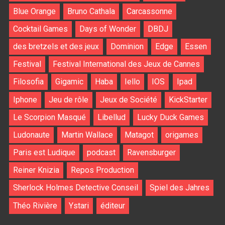
Blue Orange
Bruno Cathala
Carcassonne
Cocktail Games
Days of Wonder
DBDJ
des bretzels et des jeux
Dominion
Edge
Essen
Festival
Festival International des Jeux de Cannes
Filosofia
Gigamic
Haba
Iello
IOS
Ipad
Iphone
Jeu de rôle
Jeux de Société
KickStarter
Le Scorpion Masqué
Libellud
Lucky Duck Games
Ludonaute
Martin Wallace
Matagot
origames
Paris est Ludique
podcast
Ravensburger
Reiner Knizia
Repos Production
Sherlock Holmes Detective Conseil
Spiel des Jahres
Théo Rivière
Ystari
éditeur