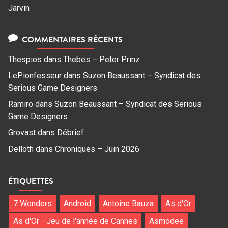
Jarvin
COMMENTAIRES RÉCENTS
Thespios
dans
Thebes – Peter Prinz
LePionfesseur
dans
Suzon Beaussant – Syndicat des
Serious Game Designers
Ramiro
dans
Suzon Beaussant – Syndicat des Serious
Game Designers
Grovast
dans
Débrief
Delloth
dans
Chroniques – Juin 2026
ÉTIQUETTES
7 Wonders
Android
Antoine Bauza
As d'Or
As d'Or - Jeu de l'année de Cannes
Asmodee