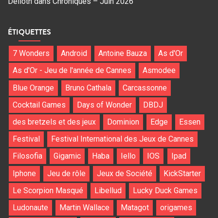
Delloth
dans
Chroniques – Juin 2026
ÉTIQUETTES
7 Wonders
Android
Antoine Bauza
As d'Or
As d'Or - Jeu de l'année de Cannes
Asmodee
Blue Orange
Bruno Cathala
Carcassonne
Cocktail Games
Days of Wonder
DBDJ
des bretzels et des jeux
Dominion
Edge
Essen
Festival
Festival International des Jeux de Cannes
Filosofia
Gigamic
Haba
Iello
IOS
Ipad
Iphone
Jeu de rôle
Jeux de Société
KickStarter
Le Scorpion Masqué
Libellud
Lucky Duck Games
Ludonaute
Martin Wallace
Matagot
origames