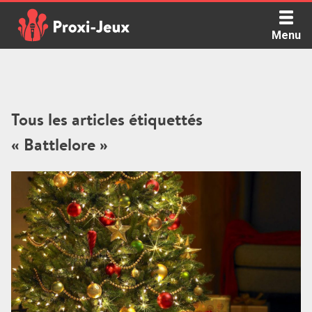
Skip
to
Menu
content
Proxi Jeux - Le podcast qui vous parle de jeux de société
Tous les articles étiquettés
« Battlelore »