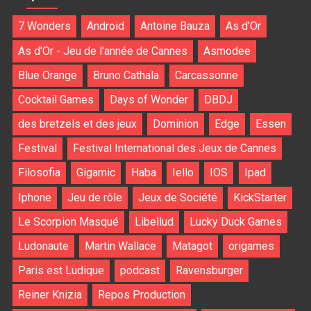
7 Wonders
Android
Antoine Bauza
As d'Or
As d'Or - Jeu de l'année de Cannes
Asmodee
Blue Orange
Bruno Cathala
Carcassonne
Cocktail Games
Days of Wonder
DBDJ
des bretzels et des jeux
Dominion
Edge
Essen
Festival
Festival International des Jeux de Cannes
Filosofia
Gigamic
Haba
Iello
IOS
Ipad
Iphone
Jeu de rôle
Jeux de Société
KickStarter
Le Scorpion Masqué
Libellud
Lucky Duck Games
Ludonaute
Martin Wallace
Matagot
origames
Paris est Ludique
podcast
Ravensburger
Reiner Knizia
Repos Production