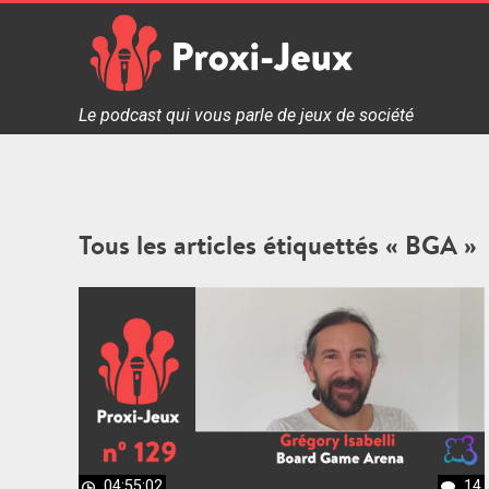
Skip
to
content
Proxi Jeux - Le podcast qui vous parle de jeux de soc
Le podcast qui vous parle de jeux de société
Tous les articles étiquettés « BGA »
04:55:02
14