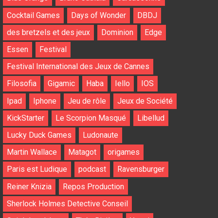
Cocktail Games
Days of Wonder
DBDJ
des bretzels et des jeux
Dominion
Edge
Essen
Festival
Festival International des Jeux de Cannes
Filosofia
Gigamic
Haba
Iello
IOS
Ipad
Iphone
Jeu de rôle
Jeux de Société
KickStarter
Le Scorpion Masqué
Libellud
Lucky Duck Games
Ludonaute
Martin Wallace
Matagot
origames
Paris est Ludique
podcast
Ravensburger
Reiner Knizia
Repos Production
Sherlock Holmes Detective Conseil