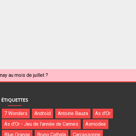
nay au mois de juillet ?
ÉTIQUETTES
7 Wonders
Android
Antoine Bauza
As d'Or
As d'Or - Jeu de l'année de Cannes
Asmodee
Blue Orange
Bruno Cathala
Carcassonne