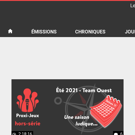
Le
iété
ÉMISSIONS
CHRONIQUES
JOU
2:18:16
6