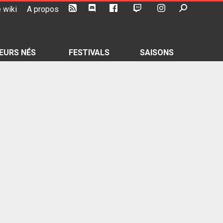
 wiki
A propos
EURS NÉS
FESTIVALS
SAISONS