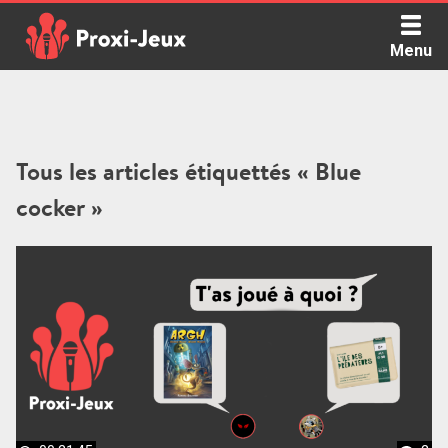
Skip
to
Menu
content
Proxi Jeux - Le podcast qui vous parle de jeux de société
Tous les articles étiquettés « Blue
cocker »