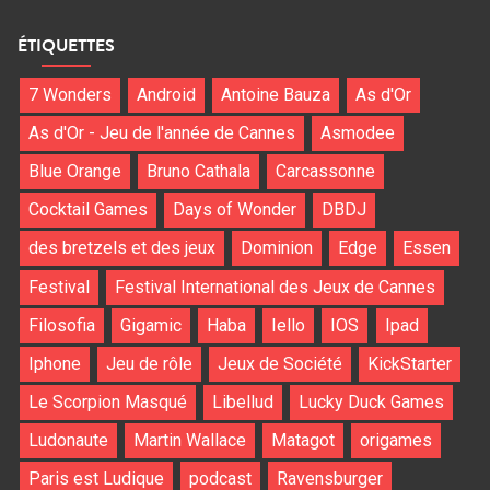
ÉTIQUETTES
7 Wonders
Android
Antoine Bauza
As d'Or
As d'Or - Jeu de l'année de Cannes
Asmodee
Blue Orange
Bruno Cathala
Carcassonne
Cocktail Games
Days of Wonder
DBDJ
des bretzels et des jeux
Dominion
Edge
Essen
Festival
Festival International des Jeux de Cannes
Filosofia
Gigamic
Haba
Iello
IOS
Ipad
Iphone
Jeu de rôle
Jeux de Société
KickStarter
Le Scorpion Masqué
Libellud
Lucky Duck Games
Ludonaute
Martin Wallace
Matagot
origames
Paris est Ludique
podcast
Ravensburger