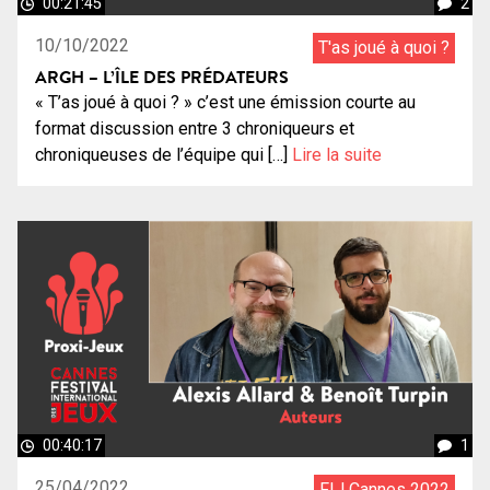
00:21:45
2
10/10/2022
T'as joué à quoi ?
ARGH – L’ÎLE DES PRÉDATEURS
« T’as joué à quoi ? » c’est une émission courte au
format discussion entre 3 chroniqueurs et
chroniqueuses de l’équipe qui […]
Lire la suite
00:40:17
1
25/04/2022
FIJ Cannes 2022