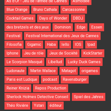
As d'Or - Jeu de l'année de Cannes
Asmodee
Blue Orange
Bruno Cathala
Carcassonne
Cocktail Games
Days of Wonder
DBDJ
des bretzels et des jeux
Dominion
Edge
Essen
Festival
Festival International des Jeux de Cannes
Filosofia
Gigamic
Haba
Iello
IOS
Ipad
Iphone
Jeu de rôle
Jeux de Société
KickStarter
Le Scorpion Masqué
Libellud
Lucky Duck Games
Ludonaute
Martin Wallace
Matagot
origames
Paris est Ludique
podcast
Ravensburger
Reiner Knizia
Repos Production
Sherlock Holmes Detective Conseil
Spiel des Jahres
Théo Rivière
Ystari
éditeur