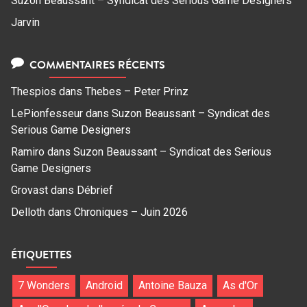
Suzon Beaussant – Syndicat des Serious Game Designers
Jarvin
COMMENTAIRES RÉCENTS
Thespios
dans
Thebes – Peter Prinz
LePionfesseur
dans
Suzon Beaussant – Syndicat des
Serious Game Designers
Ramiro
dans
Suzon Beaussant – Syndicat des Serious
Game Designers
Grovast
dans
Débrief
Delloth
dans
Chroniques – Juin 2026
ÉTIQUETTES
7 Wonders
Android
Antoine Bauza
As d'Or