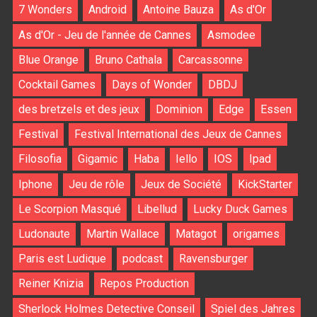
7 Wonders
Android
Antoine Bauza
As d'Or
As d'Or - Jeu de l'année de Cannes
Asmodee
Blue Orange
Bruno Cathala
Carcassonne
Cocktail Games
Days of Wonder
DBDJ
des bretzels et des jeux
Dominion
Edge
Essen
Festival
Festival International des Jeux de Cannes
Filosofia
Gigamic
Haba
Iello
IOS
Ipad
Iphone
Jeu de rôle
Jeux de Société
KickStarter
Le Scorpion Masqué
Libellud
Lucky Duck Games
Ludonaute
Martin Wallace
Matagot
origames
Paris est Ludique
podcast
Ravensburger
Reiner Knizia
Repos Production
Sherlock Holmes Detective Conseil
Spiel des Jahres