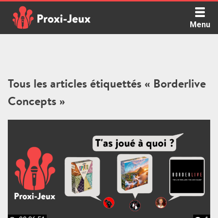
Skip
to
Menu
content
Proxi Jeux - Le podcast qui vous parle de jeux de société
Tous les articles étiquettés « Borderlive
Concepts »