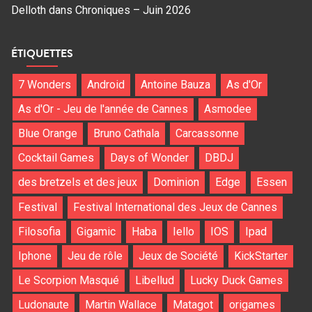
Delloth
dans
Chroniques – Juin 2026
ÉTIQUETTES
7 Wonders
Android
Antoine Bauza
As d'Or
As d'Or - Jeu de l'année de Cannes
Asmodee
Blue Orange
Bruno Cathala
Carcassonne
Cocktail Games
Days of Wonder
DBDJ
des bretzels et des jeux
Dominion
Edge
Essen
Festival
Festival International des Jeux de Cannes
Filosofia
Gigamic
Haba
Iello
IOS
Ipad
Iphone
Jeu de rôle
Jeux de Société
KickStarter
Le Scorpion Masqué
Libellud
Lucky Duck Games
Ludonaute
Martin Wallace
Matagot
origames