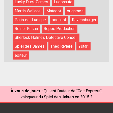
Lucky Duck Games
Ludonaute
Martin Wallace
Matagot
origames
Paris est Ludique
podcast
Ravensburger
Reiner Knizia
Repos Production
Sherlock Holmes Detective Conseil
Spiel des Jahres
Théo Rivière
Ystari
éditeur
À vous de jouer :
Qui est l'auteur de "Colt Express",
vainqueur du Spiel des Jahres en 2015 ?