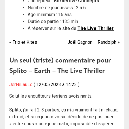
Concepteur :
Borderlive Concepts
Nombre de joueur·se·s : 2 à 6
Âge minimum : 16 ans
Durée de partie : 135 min
A réserver sur le site de
The Live Thriller
Navigation
Trio et Kites
Joël Gagnon – Randolph
de
Un seul (triste) commentaire pour
l’article
Splito – Earth – The Live Thriller
JerNiLauLo
12/05/2023 à 14:23
Salut les enquêteurs terriens avoisinants,
Splito, j’ai fait 2-3 parties, ça m’a vraiment fait ni chaud,
ni froid, et si un joueur voisin décide de ne pas jouer
« entre nous » ou « joue mal », impossible d’espérer