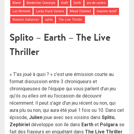
Blam!
Borderlive Concepts
draft
Earth
jeu de cartes
Luc Rémond
Lucky Duck Games
Maud Chalmel
maxime tardif
Romaric Galonnier
splito
The Live Thriller
Splito – Earth – The Live
Thriller
« T’as joué à quoi ? » c’est une émission courte au
format discussion entre 3 chroniqueurs et
chroniqueuses de l’équipe qui vous parlent d’un jeu
qu’ils ou elles ont eu l’occasion de découvrir
récemment. Il peut s’agir d’un jeu récent ou non, qui
aura plu ou non, qui aura été joué 1 fois ou 10. Dans cet
épisode,
Julien
joue avec ses voisins dans
Splito
,
Zephiriel
développe son île dans
Earth
et
Polgara
se
fait des frayeurs en enquêtant dans
The Live Thriller
.