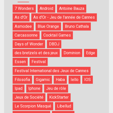
7 Wonders
Android
Antoine Bauza
As d'Or
As d'Or - Jeu de l'année de Cannes
Asmodee
Blue Orange
Bruno Cathala
Carcassonne
Cocktail Games
Days of Wonder
DBDJ
des bretzels et des jeux
Dominion
Edge
Essen
Festival
Festival International des Jeux de Cannes
Filosofia
Gigamic
Haba
Iello
IOS
Ipad
Iphone
Jeu de rôle
Jeux de Société
KickStarter
Le Scorpion Masqué
Libellud