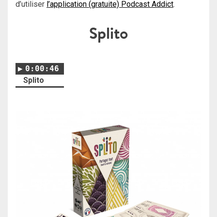
d’utiliser
l’application (gratuite) Podcast Addict
.
Splito
0:00:46
Splito