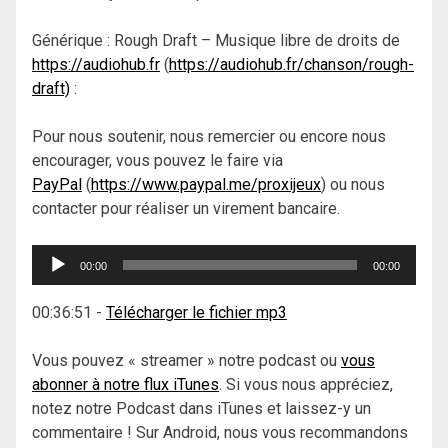
Générique : Rough Draft – Musique libre de droits de
https://audiohub.fr
(
https://audiohub.fr/chanson/rough-
draft)
:
Pour nous soutenir, nous remercier ou encore nous
encourager, vous pouvez le faire via
PayPal
(
https://www.paypal.me/proxijeux
) ou nous
contacter pour réaliser un virement bancaire.
Lecteur
00:00
00:00
audio
00:36:51
-
Télécharger le fichier mp3
Vous pouvez « streamer » notre podcast ou
vous
abonner à notre flux iTunes
. Si vous nous appréciez,
notez notre Podcast dans iTunes et laissez-y un
commentaire ! Sur Android, nous vous recommandons