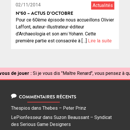
02/11/2014
Actualités
N°60 – ACTUS D’OCTOBRE
Pour ce 60ème épisode nous accueillons Olivier
Laffont, auteur-illustrateur-éditeur
d’Archaeologia et son ami Yohann. Cette
première partie est consacrée à […]
Lire la suite
vous de jouer :
Si je vous dis "Maître Renard", vous pensez à qu
COMMENTAIRES RÉCENTS
Thespios
dans
Thebes – Peter Prinz
LePionfesseur
dans
Suzon Beaussant – Syndicat
des Serious Game Designers