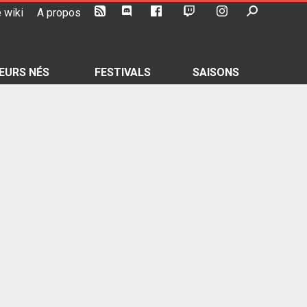
 wiki
A propos
EURS NÉS
FESTIVALS
SAISONS