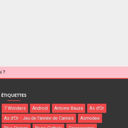
i ?
ÉTIQUETTES
7 Wonders
Android
Antoine Bauza
As d'Or
As d'Or - Jeu de l'année de Cannes
Asmodee