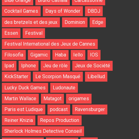
Blue Orange
Bruno Cathala
Carcassonne
Cocktail Games
Days of Wonder
DBDJ
des bretzels et des jeux
Dominion
Edge
Essen
Festival
Festival International des Jeux de Cannes
Filosofia
Gigamic
Haba
Iello
IOS
Ipad
Iphone
Jeu de rôle
Jeux de Société
KickStarter
Le Scorpion Masqué
Libellud
Lucky Duck Games
Ludonaute
Martin Wallace
Matagot
origames
Paris est Ludique
podcast
Ravensburger
Reiner Knizia
Repos Production
Sherlock Holmes Detective Conseil