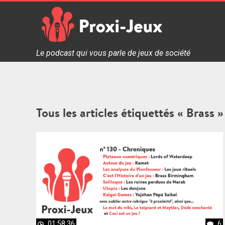
Skip
to
content
Proxi Jeux - Le podcast qui vous parle de jeux de soc
Le podcast qui vous parle de jeux de société
Tous les articles étiquettés « Brass »
01:58:36
6