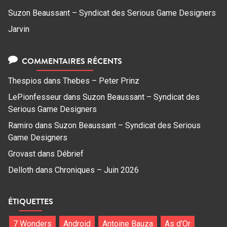
Suzon Beaussant – Syndicat des Serious Game Designers
Jarvin
COMMENTAIRES RÉCENTS
Thespios
dans
Thebes – Peter Prinz
LePionfesseur
dans
Suzon Beaussant – Syndicat des
Serious Game Designers
Ramiro
dans
Suzon Beaussant – Syndicat des Serious
Game Designers
Grovast
dans
Débrief
Delloth
dans
Chroniques – Juin 2026
ÉTIQUETTES
7 Wonders
Android
Antoine Bauza
As d'Or