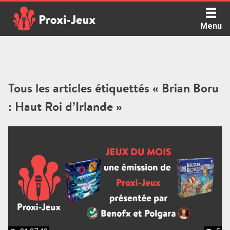
Skip
to
Menu
content
Proxi Jeux - Le podcast qui vous parle de jeux de société
Tous les articles étiquettés « Brian Boru
: Haut Roi d’Irlande »