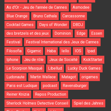
As d'Or - Jeu de l'année de Cannes
Asmodee
Blue Orange
Bruno Cathala
Carcassonne
Cocktail Games
Days of Wonder
DBDJ
des bretzels et des jeux
Dominion
Edge
Essen
Festival
Festival International des Jeux de Cannes
Filosofia
Gigamic
Haba
Iello
IOS
Ipad
Iphone
Jeu de rôle
Jeux de Société
KickStarter
Le Scorpion Masqué
Libellud
Lucky Duck Games
Ludonaute
Martin Wallace
Matagot
origames
Paris est Ludique
podcast
Ravensburger
Reiner Knizia
Repos Production
Sherlock Holmes Detective Conseil
Spiel des Jahres