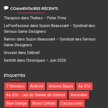
COMMENTAIRES RÉCENTS
Thespios
dans
Thebes – Peter Prinz
LePionfesseur
dans
Suzon Beaussant – Syndicat des
Serious Game Designers
Ramiro
dans
Suzon Beaussant – Syndicat des Serious
Game Designers
Grovast
dans
Débrief
Delloth
dans
Chroniques – Juin 2026
ÉTIQUETTES
7 Wonders
Android
Antoine Bauza
As d'Or
As d'Or - Jeu de l'année de Cannes
Asmodee
Blue Orange
Bruno Cathala
Carcassonne