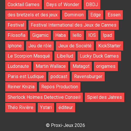
Cocktail Games
Days of Wonder
DBDJ
des bretzels et des jeux
Dominion
Edge
Essen
Festival
Festival International des Jeux de Cannes
Filosofia
Gigamic
Haba
Iello
IOS
Ipad
Iphone
Jeu de rôle
Jeux de Société
KickStarter
Le Scorpion Masqué
Libellud
Lucky Duck Games
Ludonaute
Martin Wallace
Matagot
origames
Paris est Ludique
podcast
Ravensburger
Reiner Knizia
Repos Production
Sherlock Holmes Detective Conseil
Spiel des Jahres
Théo Rivière
Ystari
éditeur
© Proxi-Jeux 2026