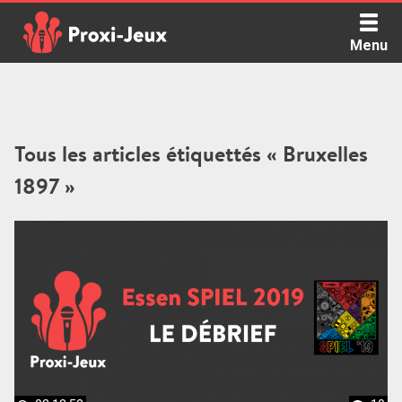
Skip
to
Menu
content
Proxi Jeux - Le podcast qui vous parle de jeux de société
Tous les articles étiquettés « Bruxelles
1897 »