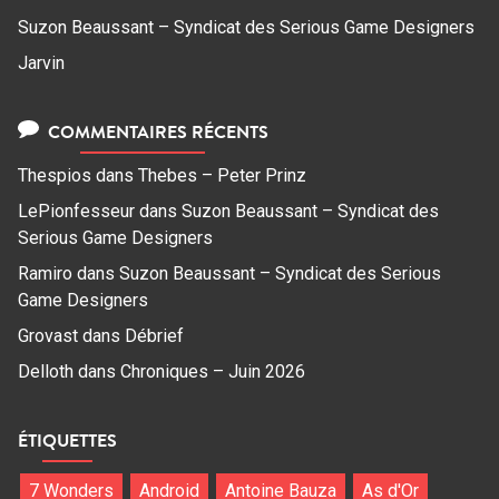
Suzon Beaussant – Syndicat des Serious Game Designers
Jarvin
COMMENTAIRES RÉCENTS
Thespios
dans
Thebes – Peter Prinz
LePionfesseur
dans
Suzon Beaussant – Syndicat des
Serious Game Designers
Ramiro
dans
Suzon Beaussant – Syndicat des Serious
Game Designers
Grovast
dans
Débrief
Delloth
dans
Chroniques – Juin 2026
ÉTIQUETTES
7 Wonders
Android
Antoine Bauza
As d'Or