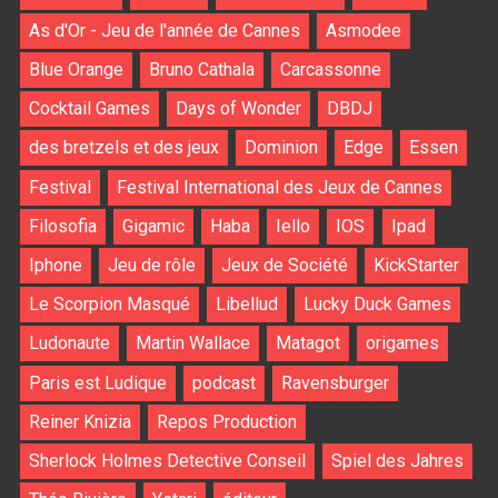
As d'Or - Jeu de l'année de Cannes
Asmodee
Blue Orange
Bruno Cathala
Carcassonne
Cocktail Games
Days of Wonder
DBDJ
des bretzels et des jeux
Dominion
Edge
Essen
Festival
Festival International des Jeux de Cannes
Filosofia
Gigamic
Haba
Iello
IOS
Ipad
Iphone
Jeu de rôle
Jeux de Société
KickStarter
Le Scorpion Masqué
Libellud
Lucky Duck Games
Ludonaute
Martin Wallace
Matagot
origames
Paris est Ludique
podcast
Ravensburger
Reiner Knizia
Repos Production
Sherlock Holmes Detective Conseil
Spiel des Jahres