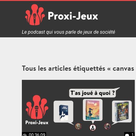
Skip
to
content
Proxi Jeux - Le podcast qui vous parle de jeux de soc
Le podcast qui vous parle de jeux de société
Tous les articles étiquettés « canvas
00:36:09
1