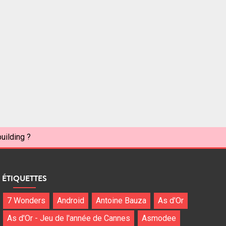
uilding ?
ÉTIQUETTES
7 Wonders
Android
Antoine Bauza
As d'Or
As d'Or - Jeu de l'année de Cannes
Asmodee