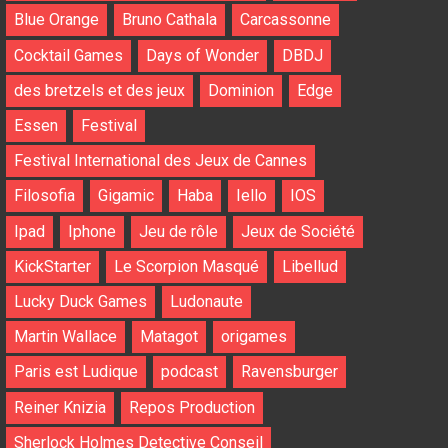
Blue Orange
Bruno Cathala
Carcassonne
Cocktail Games
Days of Wonder
DBDJ
des bretzels et des jeux
Dominion
Edge
Essen
Festival
Festival International des Jeux de Cannes
Filosofia
Gigamic
Haba
Iello
IOS
Ipad
Iphone
Jeu de rôle
Jeux de Société
KickStarter
Le Scorpion Masqué
Libellud
Lucky Duck Games
Ludonaute
Martin Wallace
Matagot
origames
Paris est Ludique
podcast
Ravensburger
Reiner Knizia
Repos Production
Sherlock Holmes Detective Conseil