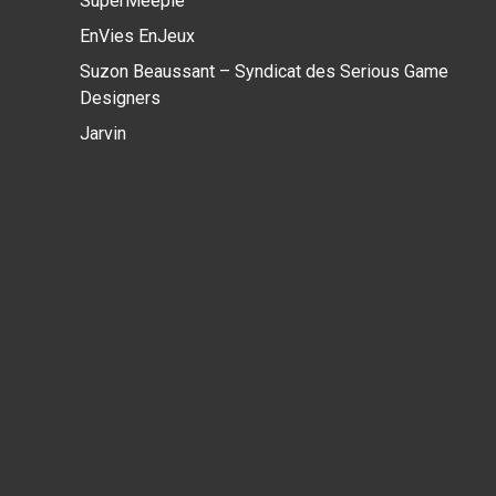
SuperMeeple
EnVies EnJeux
Suzon Beaussant – Syndicat des Serious Game
Designers
Jarvin