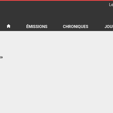
Le
iété
ÉMISSIONS
CHRONIQUES
JOU
 »