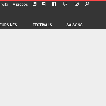
 wiki
A propos
EURS NÉS
FESTIVALS
SAISONS