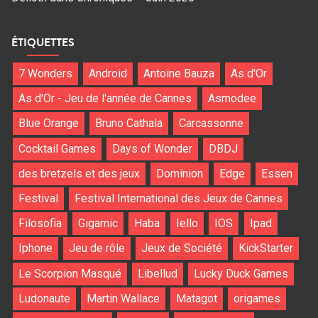
ÉTIQUETTES
7 Wonders
Android
Antoine Bauza
As d'Or
As d'Or - Jeu de l'année de Cannes
Asmodee
Blue Orange
Bruno Cathala
Carcassonne
Cocktail Games
Days of Wonder
DBDJ
des bretzels et des jeux
Dominion
Edge
Essen
Festival
Festival International des Jeux de Cannes
Filosofia
Gigamic
Haba
Iello
IOS
Ipad
Iphone
Jeu de rôle
Jeux de Société
KickStarter
Le Scorpion Masqué
Libellud
Lucky Duck Games
Ludonaute
Martin Wallace
Matagot
origames