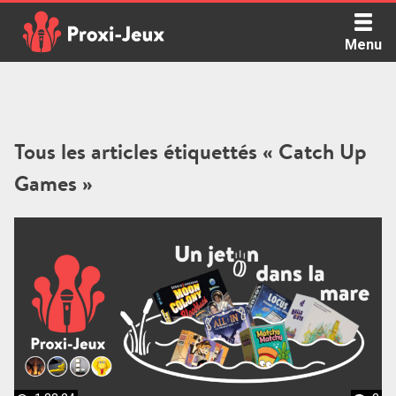
Skip
to
Menu
content
Proxi Jeux - Le podcast qui vous parle de jeux de société
Tous les articles étiquettés « Catch Up
Games »