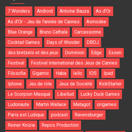
7 Wonders
Android
Antoine Bauza
As d'Or
As d'Or - Jeu de l'année de Cannes
Asmodee
Blue Orange
Bruno Cathala
Carcassonne
Cocktail Games
Days of Wonder
DBDJ
des bretzels et des jeux
Dominion
Edge
Essen
Festival
Festival International des Jeux de Cannes
Filosofia
Gigamic
Haba
Iello
IOS
Ipad
Iphone
Jeu de rôle
Jeux de Société
KickStarter
Le Scorpion Masqué
Libellud
Lucky Duck Games
Ludonaute
Martin Wallace
Matagot
origames
Paris est Ludique
podcast
Ravensburger
Reiner Knizia
Repos Production