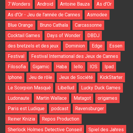
7 Wonders
Android
Antoine Bauza
As d'Or
As d'Or - Jeu de l'année de Cannes
Asmodee
Blue Orange
Bruno Cathala
Carcassonne
Cocktail Games
Days of Wonder
DBDJ
des bretzels et des jeux
Dominion
Edge
Essen
Festival
Festival International des Jeux de Cannes
Filosofia
Gigamic
Haba
Iello
IOS
Ipad
Iphone
Jeu de rôle
Jeux de Société
KickStarter
Le Scorpion Masqué
Libellud
Lucky Duck Games
Ludonaute
Martin Wallace
Matagot
origames
Paris est Ludique
podcast
Ravensburger
Reiner Knizia
Repos Production
Sherlock Holmes Detective Conseil
Spiel des Jahres