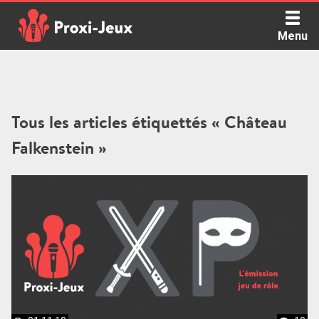
Skip
to
Menu
content
Proxi Jeux - Le podcast qui vous parle de jeux de société
Tous les articles étiquettés « Château
Falkenstein »