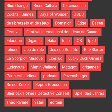
Blue Orange
Bruno Cathala
Carcassonne
Cocktail Games
Days of Wonder
DBDJ
des bretzels et des jeux
Dominion
Edge
Essen
Festival
Festival International des Jeux de Cannes
Filosofia
Gigamic
Haba
Iello
IOS
Ipad
Iphone
Jeu de rôle
Jeux de Société
KickStarter
Le Scorpion Masqué
Libellud
Lucky Duck Games
Ludonaute
Martin Wallace
Matagot
origames
Paris est Ludique
podcast
Ravensburger
Reiner Knizia
Repos Production
Sherlock Holmes Detective Conseil
Spiel des Jahres
Théo Rivière
Ystari
éditeur