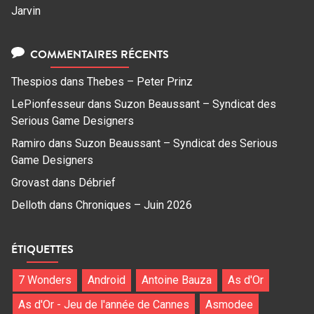
Jarvin
COMMENTAIRES RÉCENTS
Thespios
dans
Thebes – Peter Prinz
LePionfesseur
dans
Suzon Beaussant – Syndicat des
Serious Game Designers
Ramiro
dans
Suzon Beaussant – Syndicat des Serious
Game Designers
Grovast
dans
Débrief
Delloth
dans
Chroniques – Juin 2026
ÉTIQUETTES
7 Wonders
Android
Antoine Bauza
As d'Or
As d'Or - Jeu de l'année de Cannes
Asmodee