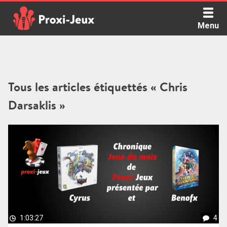
Skip
to
Menu
content
Proxi Jeux - Le podcast qui vous parle de jeux de société
Tous les articles étiquettés « Chris
Darsaklis »
1:03:27
4