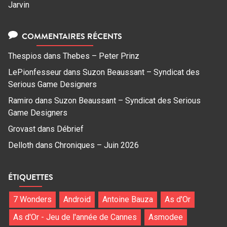
Jarvin
COMMENTAIRES RÉCENTS
Thespios
dans
Thebes – Peter Prinz
LePionfesseur
dans
Suzon Beaussant – Syndicat des
Serious Game Designers
Ramiro
dans
Suzon Beaussant – Syndicat des Serious
Game Designers
Grovast
dans
Débrief
Delloth
dans
Chroniques – Juin 2026
ÉTIQUETTES
7 Wonders
Android
Antoine Bauza
As d'Or
As d'Or - Jeu de l'année de Cannes
Asmodee