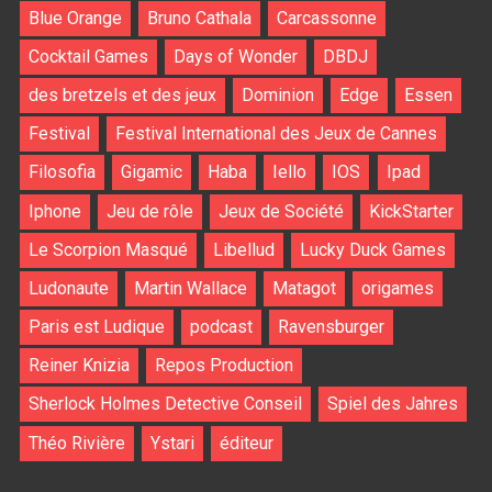
Blue Orange
Bruno Cathala
Carcassonne
Cocktail Games
Days of Wonder
DBDJ
des bretzels et des jeux
Dominion
Edge
Essen
Festival
Festival International des Jeux de Cannes
Filosofia
Gigamic
Haba
Iello
IOS
Ipad
Iphone
Jeu de rôle
Jeux de Société
KickStarter
Le Scorpion Masqué
Libellud
Lucky Duck Games
Ludonaute
Martin Wallace
Matagot
origames
Paris est Ludique
podcast
Ravensburger
Reiner Knizia
Repos Production
Sherlock Holmes Detective Conseil
Spiel des Jahres
Théo Rivière
Ystari
éditeur