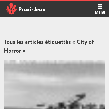
Skip
to
Menu
content
Proxi Jeux - Le podcast qui vous parle de jeux de société
Tous les articles étiquettés « City of
Horror »