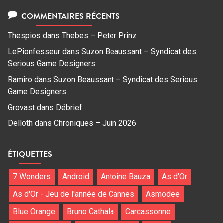
COMMENTAIRES RÉCENTS
Thespios
dans
Thebes – Peter Prinz
LePionfesseur
dans
Suzon Beaussant – Syndicat des
Serious Game Designers
Ramiro
dans
Suzon Beaussant – Syndicat des Serious
Game Designers
Grovast
dans
Débrief
Delloth
dans
Chroniques – Juin 2026
ÉTIQUETTES
7 Wonders
Android
Antoine Bauza
As d'Or
As d'Or - Jeu de l'année de Cannes
Asmodee
Blue Orange
Bruno Cathala
Carcassonne