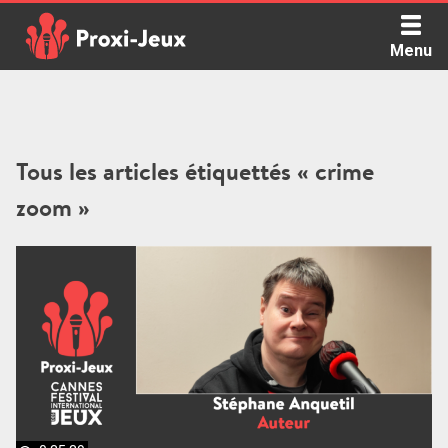
Skip
to
Menu
content
Proxi Jeux - Le podcast qui vous parle de jeux de société
Tous les articles étiquettés « crime
zoom »