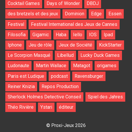
Cocktail Games
Days of Wonder
DBDJ
des bretzels et des jeux
Dominion
Edge
Essen
Festival
Festival International des Jeux de Cannes
Filosofia
Gigamic
Haba
Iello
IOS
Ipad
Iphone
Jeu de rôle
Jeux de Société
KickStarter
Le Scorpion Masqué
Libellud
Lucky Duck Games
Ludonaute
Martin Wallace
Matagot
origames
Paris est Ludique
podcast
Ravensburger
Reiner Knizia
Repos Production
Sherlock Holmes Detective Conseil
Spiel des Jahres
Théo Rivière
Ystari
éditeur
© Proxi-Jeux 2026