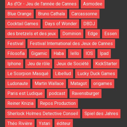
As d'Or - Jeu de l'année de Cannes
Asmodee
Blue Orange
Bruno Cathala
Carcassonne
Cocktail Games
Days of Wonder
DBDJ
des bretzels et des jeux
Dominion
Edge
Essen
Festival
Festival International des Jeux de Cannes
Filosofia
Gigamic
Haba
Iello
IOS
Ipad
Iphone
Jeu de rôle
Jeux de Société
KickStarter
Le Scorpion Masqué
Libellud
Lucky Duck Games
Ludonaute
Martin Wallace
Matagot
origames
Paris est Ludique
podcast
Ravensburger
Reiner Knizia
Repos Production
Sherlock Holmes Detective Conseil
Spiel des Jahres
Théo Rivière
Ystari
éditeur