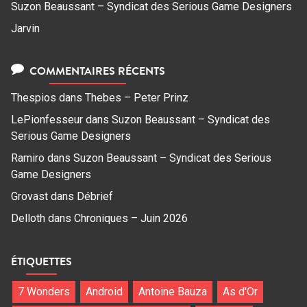
Suzon Beaussant – Syndicat des Serious Game Designers
Jarvin
COMMENTAIRES RÉCENTS
Thespios
dans
Thebes – Peter Prinz
LePionfesseur
dans
Suzon Beaussant – Syndicat des
Serious Game Designers
Ramiro
dans
Suzon Beaussant – Syndicat des Serious
Game Designers
Grovast
dans
Débrief
Delloth
dans
Chroniques – Juin 2026
ÉTIQUETTES
7 Wonders
Android
Antoine Bauza
As d'Or