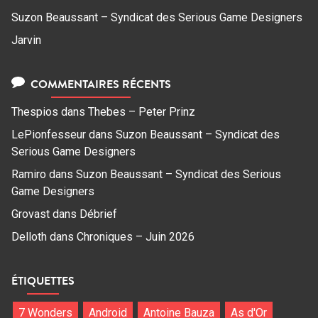
Suzon Beaussant – Syndicat des Serious Game Designers
Jarvin
COMMENTAIRES RÉCENTS
Thespios
dans
Thebes – Peter Prinz
LePionfesseur
dans
Suzon Beaussant – Syndicat des
Serious Game Designers
Ramiro
dans
Suzon Beaussant – Syndicat des Serious
Game Designers
Grovast
dans
Débrief
Delloth
dans
Chroniques – Juin 2026
ÉTIQUETTES
7 Wonders
Android
Antoine Bauza
As d'Or