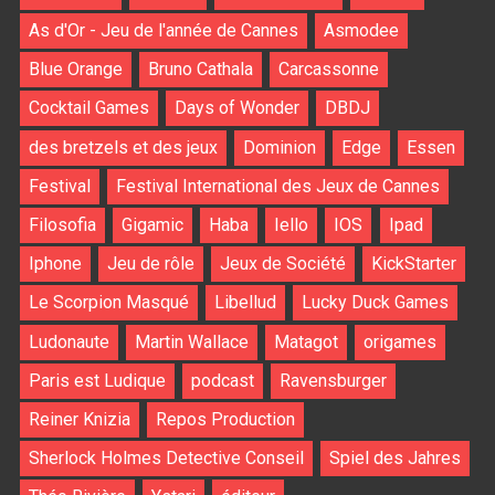
As d'Or - Jeu de l'année de Cannes
Asmodee
Blue Orange
Bruno Cathala
Carcassonne
Cocktail Games
Days of Wonder
DBDJ
des bretzels et des jeux
Dominion
Edge
Essen
Festival
Festival International des Jeux de Cannes
Filosofia
Gigamic
Haba
Iello
IOS
Ipad
Iphone
Jeu de rôle
Jeux de Société
KickStarter
Le Scorpion Masqué
Libellud
Lucky Duck Games
Ludonaute
Martin Wallace
Matagot
origames
Paris est Ludique
podcast
Ravensburger
Reiner Knizia
Repos Production
Sherlock Holmes Detective Conseil
Spiel des Jahres