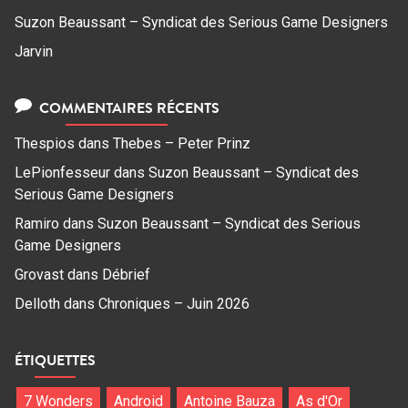
Suzon Beaussant – Syndicat des Serious Game Designers
Jarvin
COMMENTAIRES RÉCENTS
Thespios
dans
Thebes – Peter Prinz
LePionfesseur
dans
Suzon Beaussant – Syndicat des
Serious Game Designers
Ramiro
dans
Suzon Beaussant – Syndicat des Serious
Game Designers
Grovast
dans
Débrief
Delloth
dans
Chroniques – Juin 2026
ÉTIQUETTES
7 Wonders
Android
Antoine Bauza
As d'Or