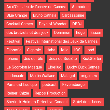
As d'Or - Jeu de l'année de Cannes
Asmodee
Blue Orange
Bruno Cathala
Carcassonne
Cocktail Games
Days of Wonder
DBDJ
des bretzels et des jeux
Dominion
Edge
Essen
Festival
Festival International des Jeux de Cannes
Filosofia
Gigamic
Haba
Iello
IOS
Ipad
Iphone
Jeu de rôle
Jeux de Société
KickStarter
Le Scorpion Masqué
Libellud
Lucky Duck Games
Ludonaute
Martin Wallace
Matagot
origames
Paris est Ludique
podcast
Ravensburger
Reiner Knizia
Repos Production
Sherlock Holmes Detective Conseil
Spiel des Jahres