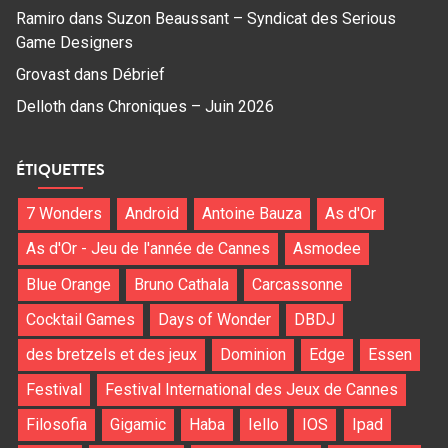
Ramiro
dans
Suzon Beaussant – Syndicat des Serious
Game Designers
Grovast
dans
Débrief
Delloth
dans
Chroniques – Juin 2026
ÉTIQUETTES
7 Wonders
Android
Antoine Bauza
As d'Or
As d'Or - Jeu de l'année de Cannes
Asmodee
Blue Orange
Bruno Cathala
Carcassonne
Cocktail Games
Days of Wonder
DBDJ
des bretzels et des jeux
Dominion
Edge
Essen
Festival
Festival International des Jeux de Cannes
Filosofia
Gigamic
Haba
Iello
IOS
Ipad