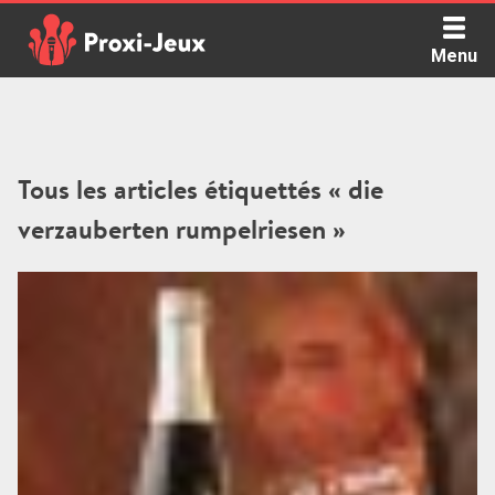
Skip
to
Menu
content
Proxi Jeux - Le podcast qui vous parle de jeux de société
Tous les articles étiquettés « die
verzauberten rumpelriesen »