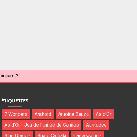
culaire ?
ÉTIQUETTES
7 Wonders
Android
Antoine Bauza
As d'Or
As d'Or - Jeu de l'année de Cannes
Asmodee
Blue Orange
Bruno Cathala
Carcassonne