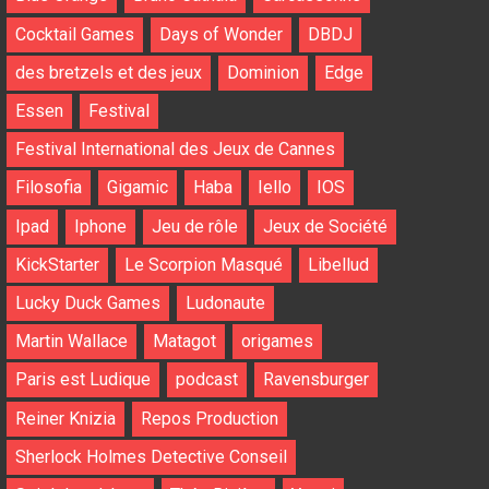
Cocktail Games
Days of Wonder
DBDJ
des bretzels et des jeux
Dominion
Edge
Essen
Festival
Festival International des Jeux de Cannes
Filosofia
Gigamic
Haba
Iello
IOS
Ipad
Iphone
Jeu de rôle
Jeux de Société
KickStarter
Le Scorpion Masqué
Libellud
Lucky Duck Games
Ludonaute
Martin Wallace
Matagot
origames
Paris est Ludique
podcast
Ravensburger
Reiner Knizia
Repos Production
Sherlock Holmes Detective Conseil