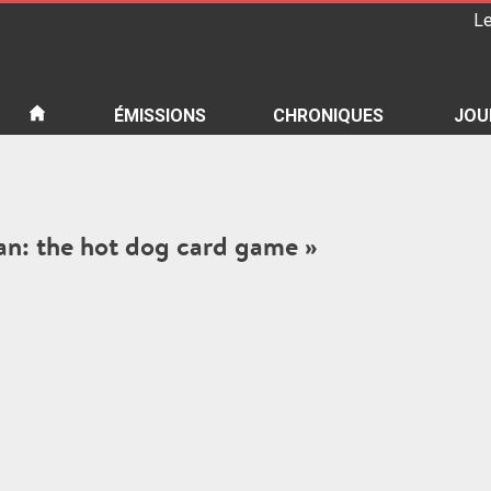
Le
iété
ÉMISSIONS
CHRONIQUES
JOU
Man: the hot dog card game »