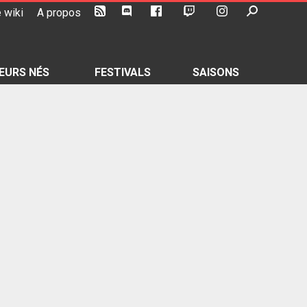
 wiki
A propos
EURS NÉS
FESTIVALS
SAISONS