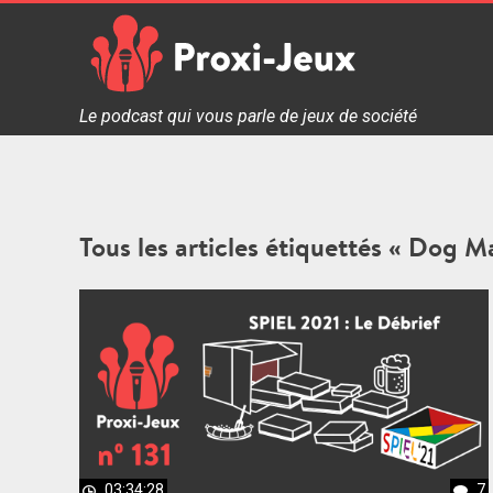
Skip
to
content
Proxi Jeux - Le podcast qui vous parle de jeux de soc
Le podcast qui vous parle de jeux de société
Tous les articles étiquettés « Dog 
03:34:28
7