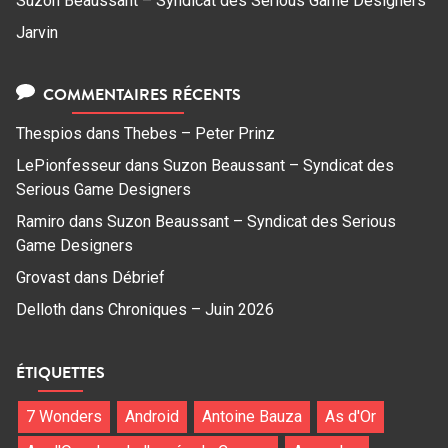
Suzon Beaussant – Syndicat des Serious Game Designers
Jarvin
COMMENTAIRES RÉCENTS
Thespios
dans
Thebes – Peter Prinz
LePionfesseur
dans
Suzon Beaussant – Syndicat des
Serious Game Designers
Ramiro
dans
Suzon Beaussant – Syndicat des Serious
Game Designers
Grovast
dans
Débrief
Delloth
dans
Chroniques – Juin 2026
ÉTIQUETTES
7 Wonders
Android
Antoine Bauza
As d'Or