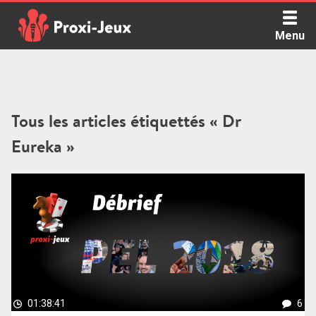
Skip
to
Menu
content
Proxi Jeux - Le podcast qui vous parle de jeux de société
Tous les articles étiquettés « Dr
Eureka »
01:38:41
6