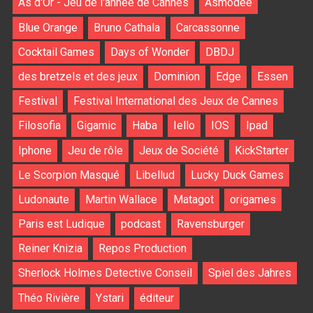
As d'Or - Jeu de l'année de Cannes
Asmodee
Blue Orange
Bruno Cathala
Carcassonne
Cocktail Games
Days of Wonder
DBDJ
des bretzels et des jeux
Dominion
Edge
Essen
Festival
Festival International des Jeux de Cannes
Filosofia
Gigamic
Haba
Iello
IOS
Ipad
Iphone
Jeu de rôle
Jeux de Société
KickStarter
Le Scorpion Masqué
Libellud
Lucky Duck Games
Ludonaute
Martin Wallace
Matagot
origames
Paris est Ludique
podcast
Ravensburger
Reiner Knizia
Repos Production
Sherlock Holmes Detective Conseil
Spiel des Jahres
Théo Rivière
Ystari
éditeur