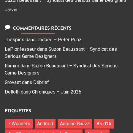
Suzon Beaussant – Syndicat des Serious Game Designers
Jarvin
COMMENTAIRES RÉCENTS
Thespios
dans
Thebes – Peter Prinz
LePionfesseur
dans
Suzon Beaussant – Syndicat des
Serious Game Designers
Ramiro
dans
Suzon Beaussant – Syndicat des Serious
Game Designers
Grovast
dans
Débrief
Delloth
dans
Chroniques – Juin 2026
ÉTIQUETTES
7 Wonders
Android
Antoine Bauza
As d'Or