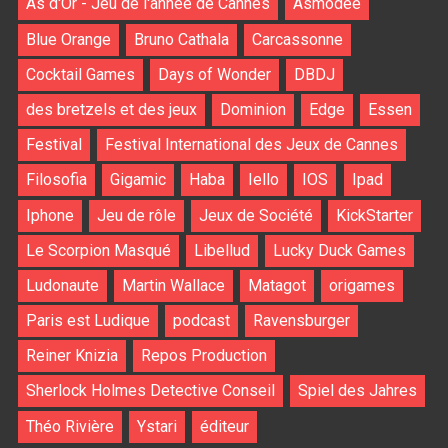
As d'Or - Jeu de l'année de Cannes
Asmodee
Blue Orange
Bruno Cathala
Carcassonne
Cocktail Games
Days of Wonder
DBDJ
des bretzels et des jeux
Dominion
Edge
Essen
Festival
Festival International des Jeux de Cannes
Filosofia
Gigamic
Haba
Iello
IOS
Ipad
Iphone
Jeu de rôle
Jeux de Société
KickStarter
Le Scorpion Masqué
Libellud
Lucky Duck Games
Ludonaute
Martin Wallace
Matagot
origames
Paris est Ludique
podcast
Ravensburger
Reiner Knizia
Repos Production
Sherlock Holmes Detective Conseil
Spiel des Jahres
Théo Rivière
Ystari
éditeur