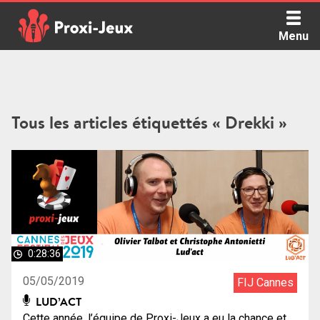
Skip
to
Menu
content
Proxi Jeux - Le podcast qui vous parle de jeux de société
Tous les articles étiquettés « Drekki »
0:28:36
05/05/2019
FIJ Cannes
LUD’ACT
Cette année, l’équipe de Proxi-Jeux a eu la chance et