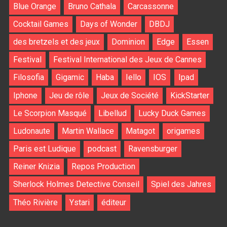
Blue Orange
Bruno Cathala
Carcassonne
Cocktail Games
Days of Wonder
DBDJ
des bretzels et des jeux
Dominion
Edge
Essen
Festival
Festival International des Jeux de Cannes
Filosofia
Gigamic
Haba
Iello
IOS
Ipad
Iphone
Jeu de rôle
Jeux de Société
KickStarter
Le Scorpion Masqué
Libellud
Lucky Duck Games
Ludonaute
Martin Wallace
Matagot
origames
Paris est Ludique
podcast
Ravensburger
Reiner Knizia
Repos Production
Sherlock Holmes Detective Conseil
Spiel des Jahres
Théo Rivière
Ystari
éditeur