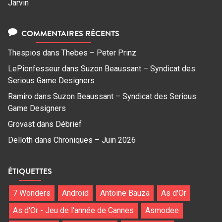
Jarvin
COMMENTAIRES RÉCENTS
Thespios
dans
Thebes – Peter Prinz
LePionfesseur
dans
Suzon Beaussant – Syndicat des
Serious Game Designers
Ramiro
dans
Suzon Beaussant – Syndicat des Serious
Game Designers
Grovast
dans
Débrief
Delloth
dans
Chroniques – Juin 2026
ÉTIQUETTES
7 Wonders
Android
Antoine Bauza
As d'Or
As d'Or - Jeu de l'année de Cannes
Asmodee