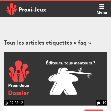
Skip
to
Menu
content
Proxi Jeux - Le podcast qui vous parle de jeux de société
Tous les articles étiquettés « faq »
02:23:12
19