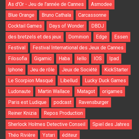
As d'Or - Jeu de l'année de Cannes
Asmodee
Blue Orange
Bruno Cathala
Carcassonne
Cocktail Games
Days of Wonder
DBDJ
des bretzels et des jeux
Dominion
Edge
Essen
Festival
Festival International des Jeux de Cannes
Filosofia
Gigamic
Haba
Iello
IOS
Ipad
Iphone
Jeu de rôle
Jeux de Société
KickStarter
Le Scorpion Masqué
Libellud
Lucky Duck Games
Ludonaute
Martin Wallace
Matagot
origames
Paris est Ludique
podcast
Ravensburger
Reiner Knizia
Repos Production
Sherlock Holmes Detective Conseil
Spiel des Jahres
Théo Rivière
Ystari
éditeur