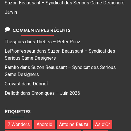
Suzon Beaussant – Syndicat des Serious Game Designers
Jarvin
COMMENTAIRES RÉCENTS
Thespios
dans
Thebes – Peter Prinz
LePionfesseur
dans
Suzon Beaussant – Syndicat des
Serious Game Designers
Ramiro
dans
Suzon Beaussant – Syndicat des Serious
Game Designers
Grovast
dans
Débrief
Delloth
dans
Chroniques – Juin 2026
ÉTIQUETTES
7 Wonders
Android
Antoine Bauza
As d'Or