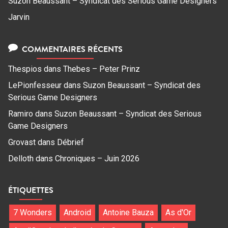
Suzon Beaussant – Syndicat des Serious Game Designers
Jarvin
COMMENTAIRES RÉCENTS
Thespios
dans
Thebes – Peter Prinz
LePionfesseur
dans
Suzon Beaussant – Syndicat des
Serious Game Designers
Ramiro
dans
Suzon Beaussant – Syndicat des Serious
Game Designers
Grovast
dans
Débrief
Delloth
dans
Chroniques – Juin 2026
ÉTIQUETTES
7 Wonders
Android
Antoine Bauza
As d'Or