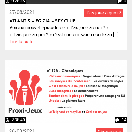
0:28:45
4
27/08/2021
T'as joué à quoi ?
ATLANTIS – EGIZIA – SPY CLUB
Voici un nouvel épisode de « T’as joué à quoi ? ».
« T’as joué à quoi ? » c’est une émission courte au […]
Lire la suite
2:38:40
14
26/03/2021
Chroniques