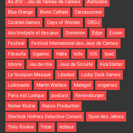
As d'Or - Jeu de l'année de Cannes
Asmodee
Blue Orange
Bruno Cathala
Carcassonne
Cocktail Games
Days of Wonder
DBDJ
des bretzels et des jeux
Dominion
Edge
Essen
Festival
Festival International des Jeux de Cannes
Filosofia
Gigamic
Haba
Iello
IOS
Ipad
Iphone
Jeu de rôle
Jeux de Société
KickStarter
Le Scorpion Masqué
Libellud
Lucky Duck Games
Ludonaute
Martin Wallace
Matagot
origames
Paris est Ludique
podcast
Ravensburger
Reiner Knizia
Repos Production
Sherlock Holmes Detective Conseil
Spiel des Jahres
Théo Rivière
Ystari
éditeur