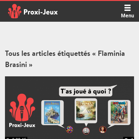
Skip
to
Menu
content
Proxi Jeux - Le podcast qui vous parle de jeux de société
Tous les articles étiquettés « Flaminia
Brasini »