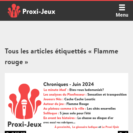
Skip
to
Menu
content
Proxi Jeux - Le podcast qui vous parle de jeux de société
Tous les articles étiquettés « Flamme
rouge »