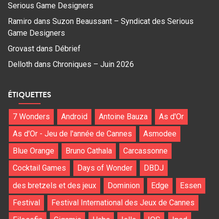
Serious Game Designers
Ramiro
dans
Suzon Beaussant – Syndicat des Serious
Game Designers
Grovast
dans
Débrief
Delloth
dans
Chroniques – Juin 2026
ÉTIQUETTES
7 Wonders
Android
Antoine Bauza
As d'Or
As d'Or - Jeu de l'année de Cannes
Asmodee
Blue Orange
Bruno Cathala
Carcassonne
Cocktail Games
Days of Wonder
DBDJ
des bretzels et des jeux
Dominion
Edge
Essen
Festival
Festival International des Jeux de Cannes