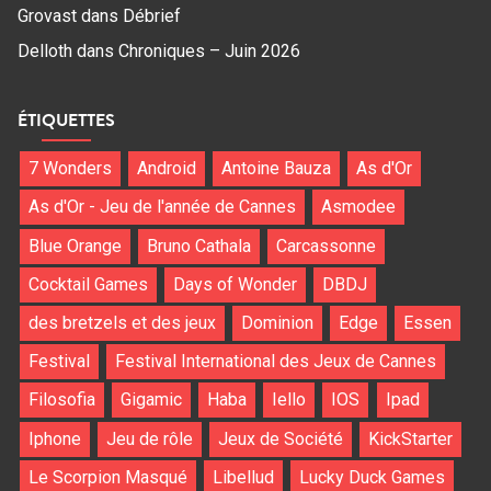
Grovast
dans
Débrief
Delloth
dans
Chroniques – Juin 2026
ÉTIQUETTES
7 Wonders
Android
Antoine Bauza
As d'Or
As d'Or - Jeu de l'année de Cannes
Asmodee
Blue Orange
Bruno Cathala
Carcassonne
Cocktail Games
Days of Wonder
DBDJ
des bretzels et des jeux
Dominion
Edge
Essen
Festival
Festival International des Jeux de Cannes
Filosofia
Gigamic
Haba
Iello
IOS
Ipad
Iphone
Jeu de rôle
Jeux de Société
KickStarter
Le Scorpion Masqué
Libellud
Lucky Duck Games