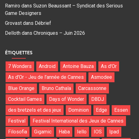
Ramiro
dans
Suzon Beaussant – Syndicat des Serious
Game Designers
Grovast
dans
Débrief
Delloth
dans
Chroniques – Juin 2026
ÉTIQUETTES
7 Wonders
Android
Antoine Bauza
As d'Or
As d'Or - Jeu de l'année de Cannes
Asmodee
Blue Orange
Bruno Cathala
Carcassonne
Cocktail Games
Days of Wonder
DBDJ
des bretzels et des jeux
Dominion
Edge
Essen
Festival
Festival International des Jeux de Cannes
Filosofia
Gigamic
Haba
Iello
IOS
Ipad