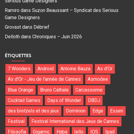
Serious Game Designers
Ramiro
dans
Suzon Beaussant – Syndicat des Serious
Game Designers
Grovast
dans
Débrief
Delloth
dans
Chroniques – Juin 2026
ÉTIQUETTES
7 Wonders
Android
Antoine Bauza
As d'Or
As d'Or - Jeu de l'année de Cannes
Asmodee
Blue Orange
Bruno Cathala
Carcassonne
Cocktail Games
Days of Wonder
DBDJ
des bretzels et des jeux
Dominion
Edge
Essen
Festival
Festival International des Jeux de Cannes
Filosofia
Gigamic
Haba
Iello
IOS
Ipad