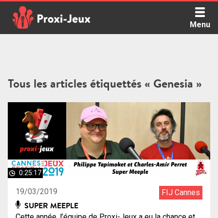
Skip
to
Menu
content
Proxi Jeux - Le podcast qui vous parle de jeux de société
Tous les articles étiquettés « Genesia »
0:25:17
19/03/2019
FIJ Cannes
SUPER MEEPLE
Cette année, l’équipe de Proxi-Jeux a eu la chance et