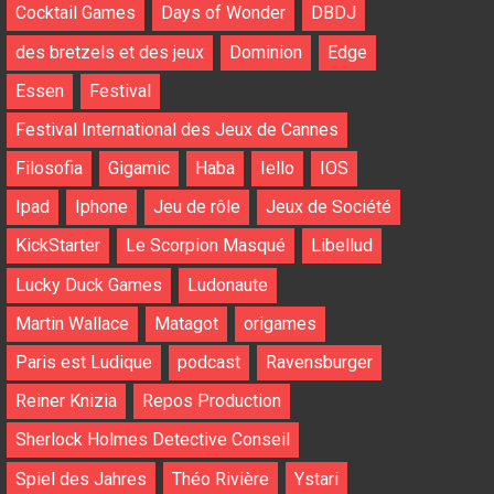
Cocktail Games
Days of Wonder
DBDJ
des bretzels et des jeux
Dominion
Edge
Essen
Festival
Festival International des Jeux de Cannes
Filosofia
Gigamic
Haba
Iello
IOS
Ipad
Iphone
Jeu de rôle
Jeux de Société
KickStarter
Le Scorpion Masqué
Libellud
Lucky Duck Games
Ludonaute
Martin Wallace
Matagot
origames
Paris est Ludique
podcast
Ravensburger
Reiner Knizia
Repos Production
Sherlock Holmes Detective Conseil
Spiel des Jahres
Théo Rivière
Ystari