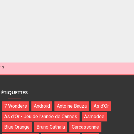
" ?
ÉTIQUETTES
7 Wonders
Android
Antoine Bauza
As d'Or
As d'Or - Jeu de l'année de Cannes
Asmodee
Blue Orange
Bruno Cathala
Carcassonne