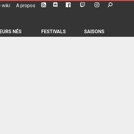
 wiki
A propos
EURS NÉS
FESTIVALS
SAISONS