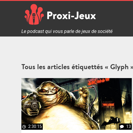
Skip
to
content
Proxi Jeux - Le podcast qui vous parle de jeux de soc
Le podcast qui vous parle de jeux de société
Tous les articles étiquettés « Glyph 
2:30:15
13