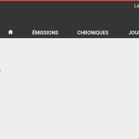
Le
iété
ÉMISSIONS
CHRONIQUES
JOU
»