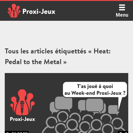
Skip
to
Menu
content
Proxi Jeux - Le podcast qui vous parle de jeux de société
Tous les articles étiquettés « Heat:
Pedal to the Metal »