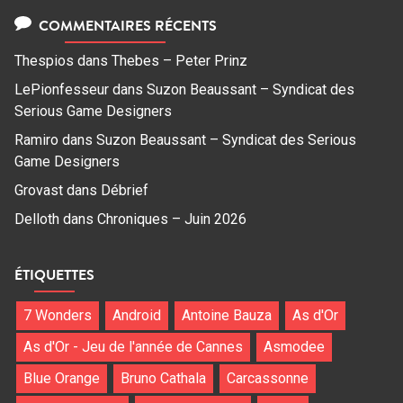
COMMENTAIRES RÉCENTS
Thespios
dans
Thebes – Peter Prinz
LePionfesseur
dans
Suzon Beaussant – Syndicat des
Serious Game Designers
Ramiro
dans
Suzon Beaussant – Syndicat des Serious
Game Designers
Grovast
dans
Débrief
Delloth
dans
Chroniques – Juin 2026
ÉTIQUETTES
7 Wonders
Android
Antoine Bauza
As d'Or
As d'Or - Jeu de l'année de Cannes
Asmodee
Blue Orange
Bruno Cathala
Carcassonne