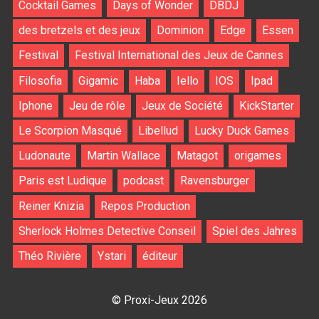
Cocktail Games
Days of Wonder
DBDJ
des bretzels et des jeux
Dominion
Edge
Essen
Festival
Festival International des Jeux de Cannes
Filosofia
Gigamic
Haba
Iello
IOS
Ipad
Iphone
Jeu de rôle
Jeux de Société
KickStarter
Le Scorpion Masqué
Libellud
Lucky Duck Games
Ludonaute
Martin Wallace
Matagot
origames
Paris est Ludique
podcast
Ravensburger
Reiner Knizia
Repos Production
Sherlock Holmes Detective Conseil
Spiel des Jahres
Théo Rivière
Ystari
éditeur
© Proxi-Jeux 2026