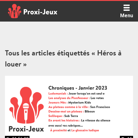
Skip
to
Menu
content
Proxi Jeux - Le podcast qui vous parle de jeux de société
Tous les articles étiquettés « Héros à
louer »