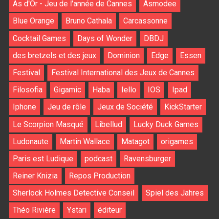
As d'Or - Jeu de l'année de Cannes
Asmodee
Blue Orange
Bruno Cathala
Carcassonne
Cocktail Games
Days of Wonder
DBDJ
des bretzels et des jeux
Dominion
Edge
Essen
Festival
Festival International des Jeux de Cannes
Filosofia
Gigamic
Haba
Iello
IOS
Ipad
Iphone
Jeu de rôle
Jeux de Société
KickStarter
Le Scorpion Masqué
Libellud
Lucky Duck Games
Ludonaute
Martin Wallace
Matagot
origames
Paris est Ludique
podcast
Ravensburger
Reiner Knizia
Repos Production
Sherlock Holmes Detective Conseil
Spiel des Jahres
Théo Rivière
Ystari
éditeur