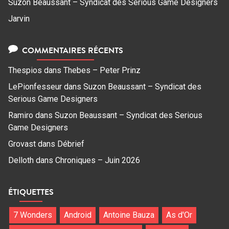
Suzon Beaussant – Syndicat des Serious Game Designers
Jarvin
COMMENTAIRES RÉCENTS
Thespios
dans
Thebes – Peter Prinz
LePionfesseur
dans
Suzon Beaussant – Syndicat des
Serious Game Designers
Ramiro
dans
Suzon Beaussant – Syndicat des Serious
Game Designers
Grovast
dans
Débrief
Delloth
dans
Chroniques – Juin 2026
ÉTIQUETTES
7 Wonders
Android
Antoine Bauza
As d'Or