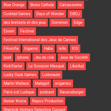
Blue Orange
Bruno Cathala
Carcassonne
Cocktail Games
Days of Wonder
DBDJ
des bretzels et des jeux
Dominion
Edge
Essen
Festival
Festival International des Jeux de Cannes
Filosofia
Gigamic
Haba
Iello
IOS
Ipad
Iphone
Jeu de rôle
Jeux de Société
KickStarter
Le Scorpion Masqué
Libellud
Lucky Duck Games
Ludonaute
Martin Wallace
Matagot
origames
Paris est Ludique
podcast
Ravensburger
Reiner Knizia
Repos Production
Sherlock Holmes Detective Conseil