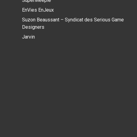
SuperMeeple
EnVies EnJeux
Suzon Beaussant – Syndicat des Serious Game
Designers
Jarvin