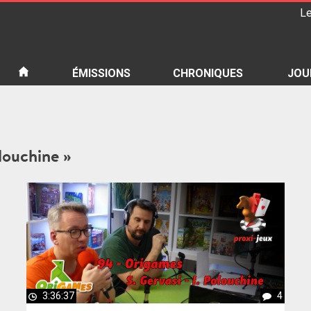
Le
iété
ÉMISSIONS
CHRONIQUES
JOU
olouchine »
3:36:37
4