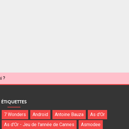
i ?
ÉTIQUETTES
7 Wonders
Android
Antoine Bauza
As d'Or
As d'Or - Jeu de l'année de Cannes
Asmodee