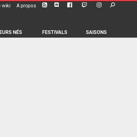
 wiki
A propos
EURS NÉS
FESTIVALS
SAISONS