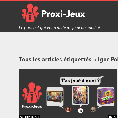
Skip
to
content
Proxi Jeux - Le podcast qui vous parle de jeux de soc
Le podcast qui vous parle de jeux de société
Tous les articles étiquettés « Igor P
00:36:53
5