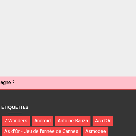
magne ?
ÉTIQUETTES
7 Wonders
Android
Antoine Bauza
As d'Or
As d'Or - Jeu de l'année de Cannes
Asmodee