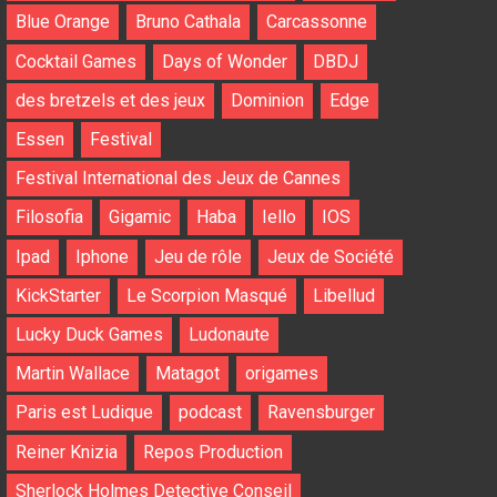
Blue Orange
Bruno Cathala
Carcassonne
Cocktail Games
Days of Wonder
DBDJ
des bretzels et des jeux
Dominion
Edge
Essen
Festival
Festival International des Jeux de Cannes
Filosofia
Gigamic
Haba
Iello
IOS
Ipad
Iphone
Jeu de rôle
Jeux de Société
KickStarter
Le Scorpion Masqué
Libellud
Lucky Duck Games
Ludonaute
Martin Wallace
Matagot
origames
Paris est Ludique
podcast
Ravensburger
Reiner Knizia
Repos Production
Sherlock Holmes Detective Conseil