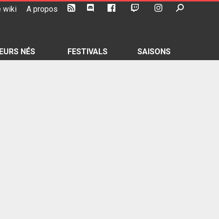
 wiki
A propos
EURS NÉS
FESTIVALS
SAISONS