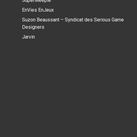
SuperMeeple
EnVies EnJeux
Suzon Beaussant – Syndicat des Serious Game
Designers
Jarvin