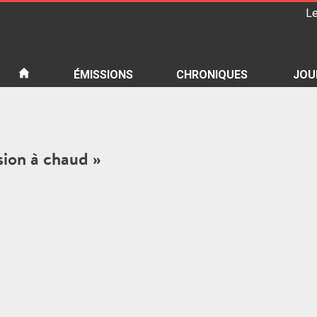
Le
iété
ÉMISSIONS
CHRONIQUES
JOU
ssion à chaud »