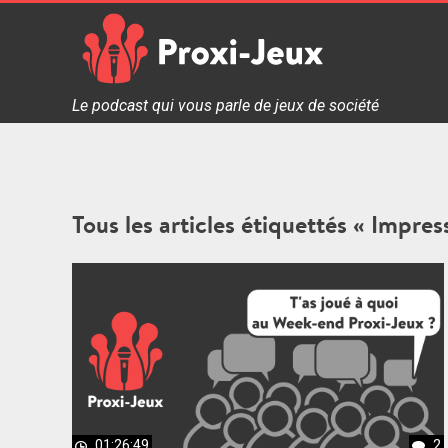
Skip
to
content
Proxi Jeux - Le podcast qui vous parle de jeux de soc
Le podcast qui vous parle de jeux de société
Tous les articles étiquettés « Impre
01:26:49
2