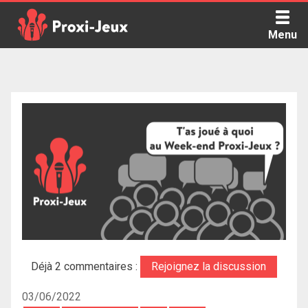
Skip
to
Menu
content
Proxi Jeux - Le podcast qui vous parle de jeux de société
Déjà 2 commentaires :
Rejoignez la discussion
03/06/2022