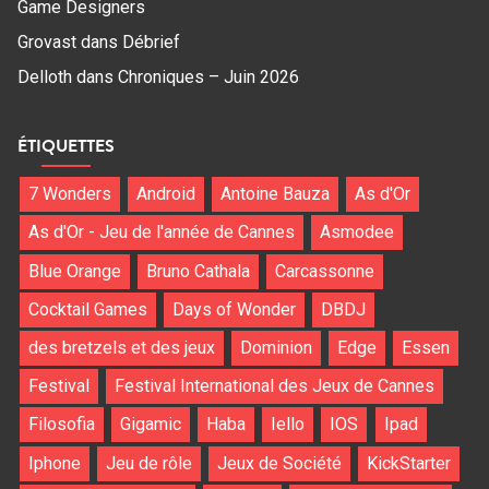
Game Designers
Grovast
dans
Débrief
Delloth
dans
Chroniques – Juin 2026
ÉTIQUETTES
7 Wonders
Android
Antoine Bauza
As d'Or
As d'Or - Jeu de l'année de Cannes
Asmodee
Blue Orange
Bruno Cathala
Carcassonne
Cocktail Games
Days of Wonder
DBDJ
des bretzels et des jeux
Dominion
Edge
Essen
Festival
Festival International des Jeux de Cannes
Filosofia
Gigamic
Haba
Iello
IOS
Ipad
Iphone
Jeu de rôle
Jeux de Société
KickStarter