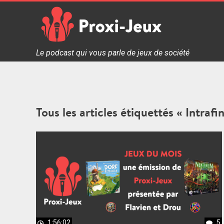
Skip
to
content
Proxi Jeux - Le podcast qui vous parle de jeux de soc
Le podcast qui vous parle de jeux de société
Tous les articles étiquettés « Intrafin
1:56:02
5