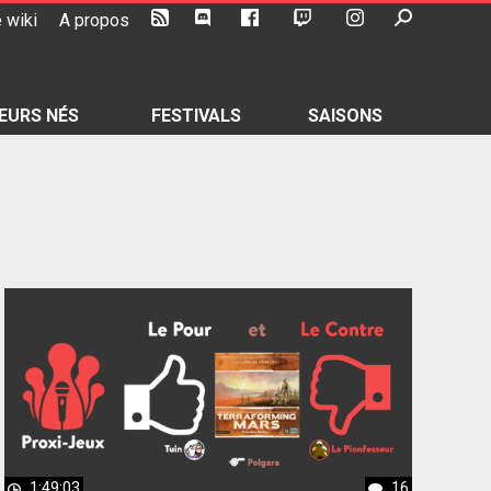
 wiki
A propos
EURS NÉS
FESTIVALS
SAISONS
1:49:03
16