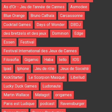
As d'Or - Jeu de l'année de Cannes
Asmodee
Blue Orange
Bruno Cathala
Carcassonne
Cocktail Games
Days of Wonder
DBDJ
des bretzels et des jeux
Dominion
Edge
Essen
Festival
Festival International des Jeux de Cannes
Filosofia
Gigamic
Haba
Iello
IOS
Ipad
Iphone
Jeu de rôle
Jeux de Société
KickStarter
Le Scorpion Masqué
Libellud
Lucky Duck Games
Ludonaute
Martin Wallace
Matagot
origames
Paris est Ludique
podcast
Ravensburger