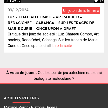
1:39:27
13
09/12/2024
Un jeton dans la mare
LUZ – CHÂTEAU COMBO – ART SOCIETY –
RÉDAC’CHEF – CABANGA – SUR LES TRACES DE
MARIE CURIE – ONCE UPON A DRAFT
Critique des jeux de société : Luz, Chateau Combo, Art
society, Redac'chef, Cabanga, Sur les traces de Marie
Curie et Once upon a draft
Lire la suite
À vous de jouer :
Quel auteur de jeu autrichien est aussi
biologiste moléculaire ?
ARTICLES RÉCENTS
Maxime Perrin- Platonia Games