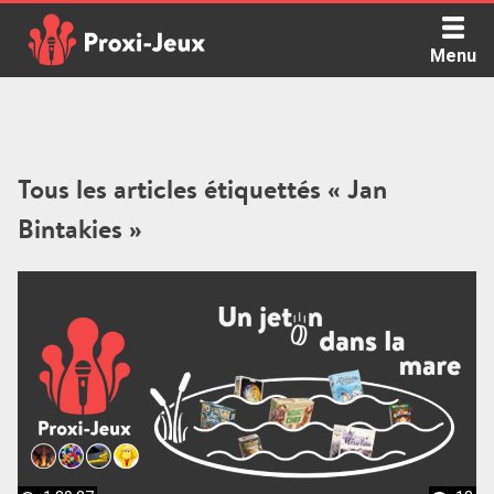
Skip
to
Menu
content
Proxi Jeux - Le podcast qui vous parle de jeux de société
Tous les articles étiquettés « Jan
Bintakies »