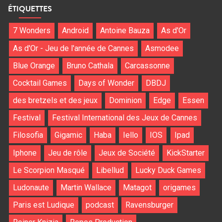
ÉTIQUETTES
7 Wonders
Android
Antoine Bauza
As d'Or
As d'Or - Jeu de l'année de Cannes
Asmodee
Blue Orange
Bruno Cathala
Carcassonne
Cocktail Games
Days of Wonder
DBDJ
des bretzels et des jeux
Dominion
Edge
Essen
Festival
Festival International des Jeux de Cannes
Filosofia
Gigamic
Haba
Iello
IOS
Ipad
Iphone
Jeu de rôle
Jeux de Société
KickStarter
Le Scorpion Masqué
Libellud
Lucky Duck Games
Ludonaute
Martin Wallace
Matagot
origames
Paris est Ludique
podcast
Ravensburger