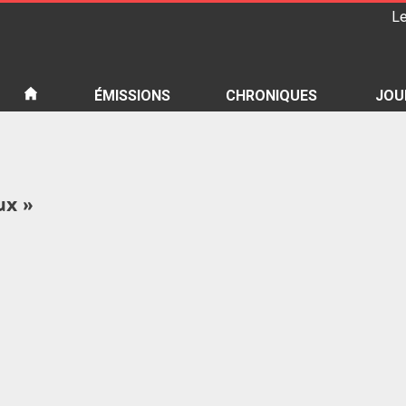
Le
iété
ÉMISSIONS
CHRONIQUES
JOU
ux »