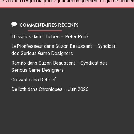
ne version d'Agricola pour 2 joueurs uniquement et qui se concen
COMMENTAIRES RÉCENTS
Thespios
dans
Thebes – Peter Prinz
LePionfesseur
dans
Suzon Beaussant – Syndicat
des Serious Game Designers
Ramiro
dans
Suzon Beaussant – Syndicat des
Serious Game Designers
Grovast
dans
Débrief
Delloth
dans
Chroniques – Juin 2026