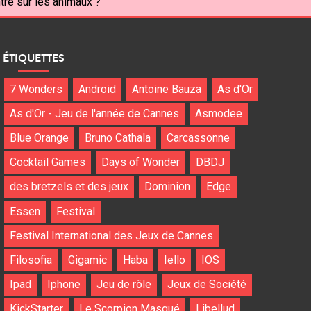
tre sur les animaux ?
ÉTIQUETTES
7 Wonders
Android
Antoine Bauza
As d'Or
As d'Or - Jeu de l'année de Cannes
Asmodee
Blue Orange
Bruno Cathala
Carcassonne
Cocktail Games
Days of Wonder
DBDJ
des bretzels et des jeux
Dominion
Edge
Essen
Festival
Festival International des Jeux de Cannes
Filosofia
Gigamic
Haba
Iello
IOS
Ipad
Iphone
Jeu de rôle
Jeux de Société
KickStarter
Le Scorpion Masqué
Libellud