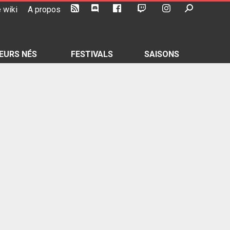
 wiki
A propos
EURS NÉS
FESTIVALS
SAISONS