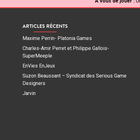
À vous de jouer :
U
ARTICLES RÉCENTS
Maxime Perrin- Platonia Games
Charles-Amir Perret et Philippe Gallois-
SuperMeeple
EnVies EnJeux
Suzon Beaussant – Syndicat des Serious Game
Designers
Jarvin