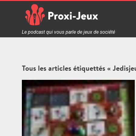
Skip
to
content
Proxi Jeux - Le podcast qui vous parle de jeux de soc
Le podcast qui vous parle de jeux de société
Tous les articles étiquettés « Jedisje