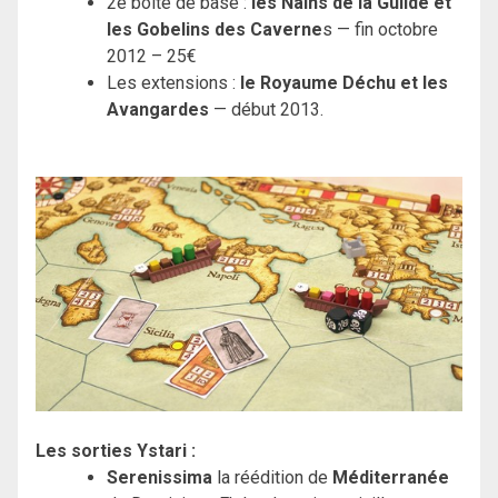
2e boite de base :
les Nains de la Guilde et
les Gobelins des Caverne
s — fin octobre
2012 – 25€
Les extensions :
le Royaume Déchu et les
Avangardes
— début 2013.
Les sorties Ystari :
Serenissima
la réédition de
Méditerranée