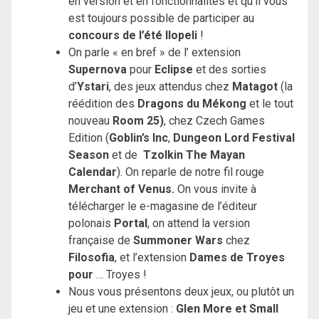
en version et en fonctionnalités et qu’il vous
est toujours possible de participer au
concours de l’été Ilopeli
!
On parle « en bref » de l’ extension
Supernova
pour
Eclipse
et des sorties
d’
Ystari
, des jeux attendus chez
Matagot
(la
réédition des
Dragons du Mékong
et le tout
nouveau
Room 25)
, chez Czech Games
Edition (
Goblin’s Inc
,
Dungeon Lord Festival
Season
et de
Tzolkin The Mayan
Calendar
). On reparle de notre fil rouge
Merchant of Venus.
On vous invite à
télécharger le e-magasine de l’éditeur
polonais
Portal
, on attend la version
française de
Summoner Wars
chez
Filosofia
, et l’extension
Dames de Troyes
pour
… Troyes !
Nous vous présentons deux jeux, ou plutôt un
jeu et une extension :
Glen More et Small