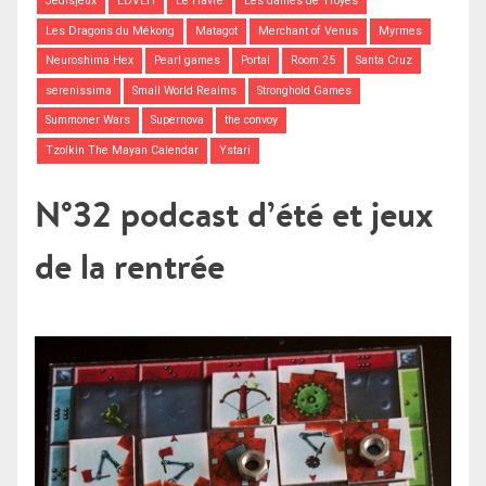
Jedisjeux
LDVEH
Le Havre
Les dames de Troyes
Les Dragons du Mékong
Matagot
Merchant of Venus
Myrmes
Neuroshima Hex
Pearl games
Portal
Room 25
Santa Cruz
serenissima
Small World Realms
Stronghold Games
Summoner Wars
Supernova
the convoy
Tzolkin The Mayan Calendar
Ystari
N°32 podcast d’été et jeux
de la rentrée