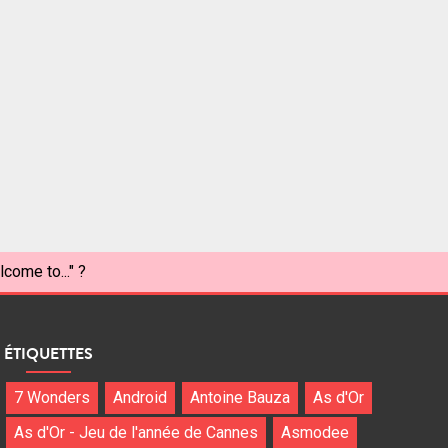
come to..." ?
ÉTIQUETTES
7 Wonders
Android
Antoine Bauza
As d'Or
As d'Or - Jeu de l'année de Cannes
Asmodee