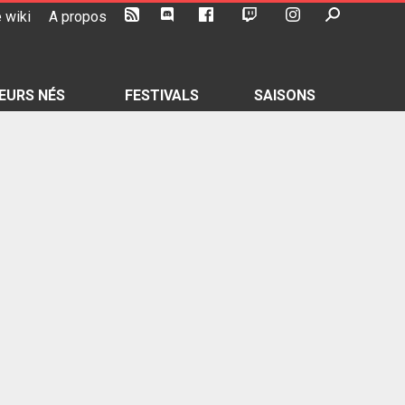
 wiki
A propos
EURS NÉS
FESTIVALS
SAISONS