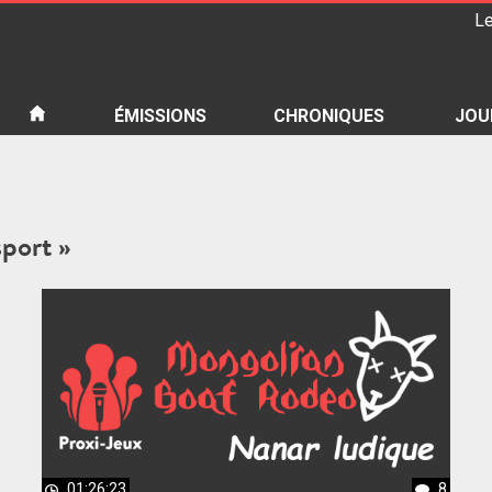
Le
iété
ÉMISSIONS
CHRONIQUES
JOU
sport »
01:26:23
8