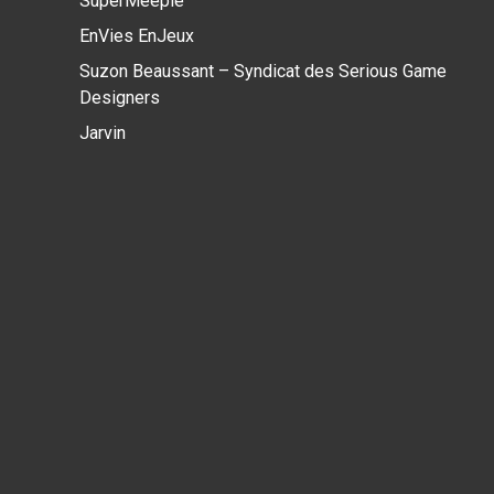
SuperMeeple
EnVies EnJeux
Suzon Beaussant – Syndicat des Serious Game
Designers
Jarvin