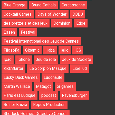
Blue Orange
Bruno Cathala
Carcassonne
Cocktail Games
Days of Wonder
DBDJ
des bretzels et des jeux
Dominion
Edge
Essen
Festival
Festival International des Jeux de Cannes
Filosofia
Gigamic
Haba
Iello
IOS
Ipad
Iphone
Jeu de rôle
Jeux de Société
KickStarter
Le Scorpion Masqué
Libellud
Lucky Duck Games
Ludonaute
Martin Wallace
Matagot
origames
Paris est Ludique
podcast
Ravensburger
Reiner Knizia
Repos Production
Sherlock Holmes Detective Conseil