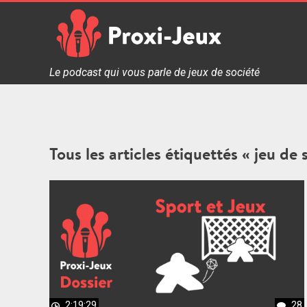
Skip
to
content
Proxi Jeux - Le podcast qui vous parle de jeux de soc
Le podcast qui vous parle de jeux de société
Tous les articles étiquettés « jeu de 
2:19:29
28